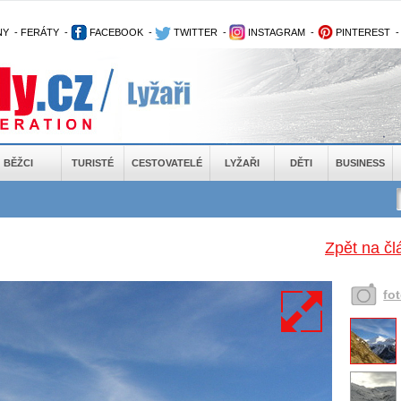
NY
-
FERÁTY
-
FACEBOOK
-
TWITTER
-
INSTAGRAM
-
PINTEREST
BĚŽCI
TURISTÉ
CESTOVATELÉ
LYŽAŘI
DĚTI
BUSINESS
Zpět na čl
fo