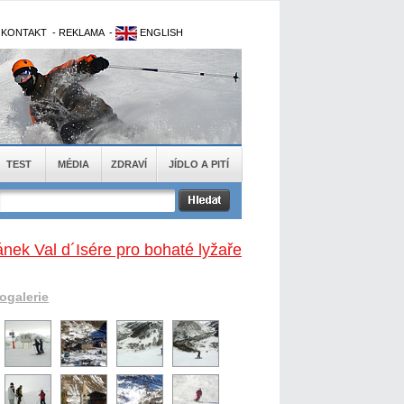
-
KONTAKT
-
REKLAMA
-
ENGLISH
TEST
MÉDIA
ZDRAVÍ
JÍDLO A PITÍ
ánek Val d´Isére pro bohaté lyžaře
togalerie