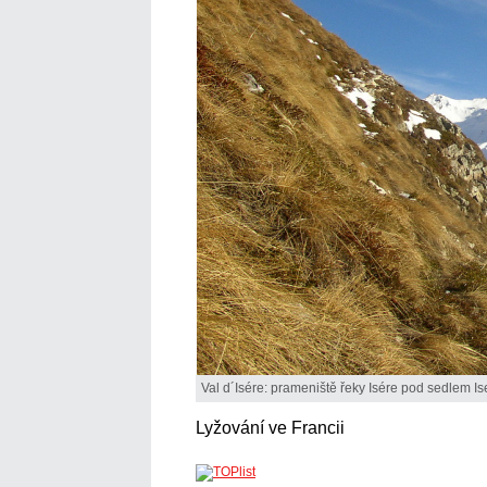
Val d´Isére: prameniště řeky Isére pod sedlem Is
Lyžování ve Francii