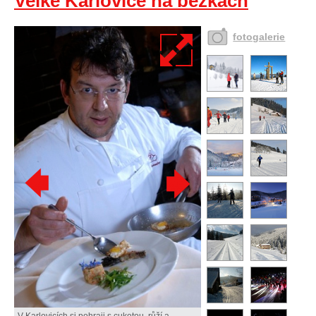
Velké Karlovice na běžkách
fotogalerie
V Karlovicích si pohraji s cuketou, růží a