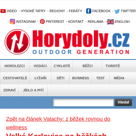
VIDEO
-
VYSOKÉ TATRY
-
REGIONY
-
FERÁTY
-
FACEBOOK
-
TWITTER
-
INSTAGRAM
-
PINTEREST
-
KONTAKT
-
REKLAMA
-
ENGLISH
HOROLEZCI
VODÁCI
CYKLISTÉ
BĚŽCI
TURISTÉ
CESTOVATELÉ
LYŽAŘI
DĚTI
BUSINESS
TEST
MÉDIA
ZDRAVÍ
JÍDLO A PITÍ
Zpět na článek Valachy: z běžek rovnou do
wellness