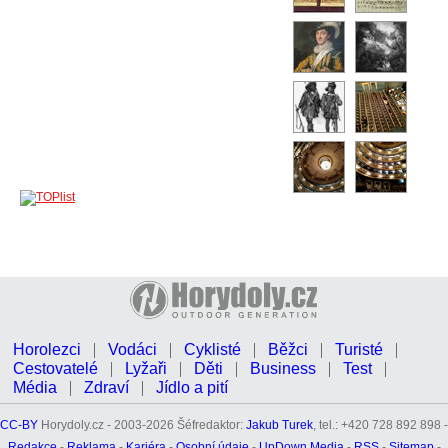
Horolezci
Vodáci
Cyklisté
Běžci
Turisté
Cestovatelé
Lyžaři
Děti
Business
Test
Média
Zdraví
Jídlo a pití
CC-BY
Horydoly.cz - 2003-2026 Šéfredaktor:
Jakub Turek
, tel.: +420 728 892 898 -
Redakce
-
Reklama
-
Kariéra
-
Osobní údaje
-
UpDown Media
-
RSS
-
Sitemap
-