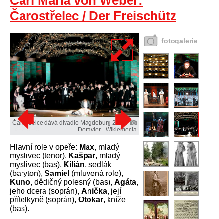
Carl Maria von Weber:
Čarostřelec / Der Freischütz
fotogalerie
Čarostřelce dává divadlo Magdeburg 2011.
Doravier - Wikiemedia
Hlavní role v opeře:
Max
, mladý
myslivec (tenor),
Kašpar
, mladý
myslivec (bas),
Kilián
, sedlák
(baryton),
Samiel
(mluvená role),
Kuno
, dědičný polesný (bas),
Agáta
,
jeho dcera (soprán),
Anička
, její
přítelkyně (soprán),
Otokar
, kníže
(bas).