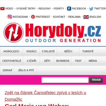
VIDEO
-
VYSOKÉ TATRY
-
REGIONY
-
FERÁTY
-
FACEBOOK
-
TWITTER
-
INSTAGRAM
-
PINTEREST
-
KONTAKT
-
REKLAMA
-
ENGLISH
HOROLEZCI
VODÁCI
CYKLISTÉ
BĚŽCI
TURISTÉ
CESTOVATELÉ
LYŽAŘI
DĚTI
BUSINESS
TEST
MÉDIA
ZDRAVÍ
JÍDLO A PITÍ
Zpět na článek Čarostřelec zpívá v lesích u
Domažlic