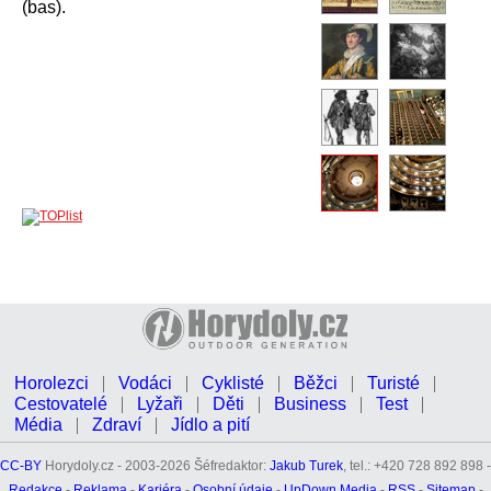
(bas).
Horolezci
Vodáci
Cyklisté
Běžci
Turisté
Cestovatelé
Lyžaři
Děti
Business
Test
Média
Zdraví
Jídlo a pití
CC-BY
Horydoly.cz - 2003-2026 Šéfredaktor:
Jakub Turek
, tel.: +420 728 892 898 -
Redakce
-
Reklama
-
Kariéra
-
Osobní údaje
-
UpDown Media
-
RSS
-
Sitemap
-