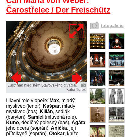
Carl Maria von Weber:
Čarostřelec / Der Freischütz
fotogalerie
Lustr nad hledištěm Stavovského divadla.
Kuba Turek
Hlavní role v opeře:
Max
, mladý
myslivec (tenor),
Kašpar
, mladý
myslivec (bas),
Kilián
, sedlák
(baryton),
Samiel
(mluvená role),
Kuno
, dědičný polesný (bas),
Agáta
,
jeho dcera (soprán),
Anička
, její
přítelkyně (soprán),
Otokar
, kníže