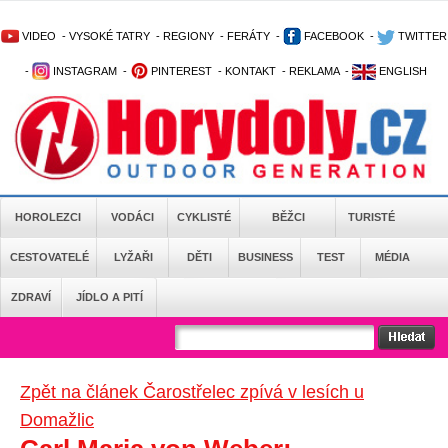
VIDEO
-
VYSOKÉ TATRY
-
REGIONY
-
FERÁTY
-
FACEBOOK
-
TWITTER
-
INSTAGRAM
-
PINTEREST
-
KONTAKT
-
REKLAMA
-
ENGLISH
HOROLEZCI
VODÁCI
CYKLISTÉ
BĚŽCI
TURISTÉ
CESTOVATELÉ
LYŽAŘI
DĚTI
BUSINESS
TEST
MÉDIA
ZDRAVÍ
JÍDLO A PITÍ
Zpět na článek Čarostřelec zpívá v lesích u
Domažlic