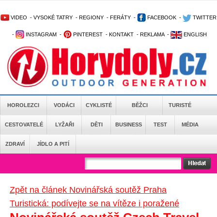
VIDEO
-
VYSOKÉ TATRY
-
REGIONY
-
FERÁTY
-
FACEBOOK
-
TWITTER
-
INSTAGRAM
-
PINTEREST
-
KONTAKT
-
REKLAMA
-
ENGLISH
HOROLEZCI
VODÁCI
CYKLISTÉ
BĚŽCI
TURISTÉ
CESTOVATELÉ
LYŽAŘI
DĚTI
BUSINESS
TEST
MÉDIA
ZDRAVÍ
JÍDLO A PITÍ
Zpět na článek Novinářská soutěž Praha
Turistická: podívejte se na vítěze i poražené