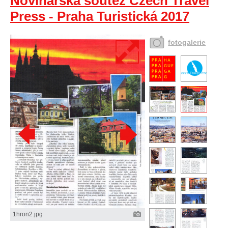
Novinářská soutěž Czech Travel
Press - Praha Turistická 2017
fotogalerie
1hron2.jpg