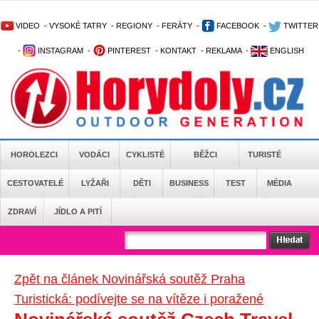
VIDEO
-
VYSOKÉ TATRY
-
REGIONY
-
FERÁTY
-
FACEBOOK
-
TWITTER
-
INSTAGRAM
-
PINTEREST
-
KONTAKT
-
REKLAMA
-
ENGLISH
HOROLEZCI
VODÁCI
CYKLISTÉ
BĚŽCI
TURISTÉ
CESTOVATELÉ
LYŽAŘI
DĚTI
BUSINESS
TEST
MÉDIA
ZDRAVÍ
JÍDLO A PITÍ
Zpět na článek Novinářská soutěž Praha
Turistická: podívejte se na vítěze i poražené