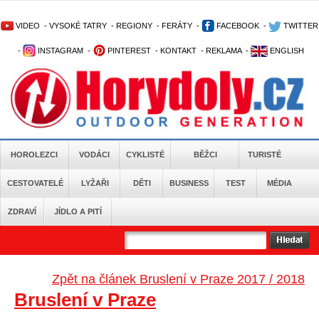
VIDEO
-
VYSOKÉ TATRY
-
REGIONY
-
FERÁTY
-
FACEBOOK
-
TWITTER
-
INSTAGRAM
-
PINTEREST
-
KONTAKT
-
REKLAMA
-
ENGLISH
HOROLEZCI
VODÁCI
CYKLISTÉ
BĚŽCI
TURISTÉ
CESTOVATELÉ
LYŽAŘI
DĚTI
BUSINESS
TEST
MÉDIA
ZDRAVÍ
JÍDLO A PITÍ
Zpět na článek Bruslení v Praze 2017 / 2018
Bruslení v Praze