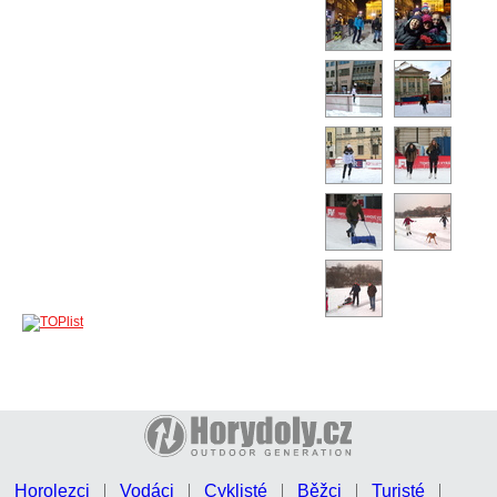
Horolezci
Vodáci
Cyklisté
Běžci
Turisté