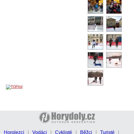
Horolezci
Vodáci
Cyklisté
Běžci
Turisté