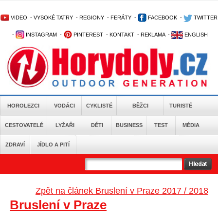
VIDEO
-
VYSOKÉ TATRY
-
REGIONY
-
FERÁTY
-
FACEBOOK
-
TWITTER
-
INSTAGRAM
-
PINTEREST
-
KONTAKT
-
REKLAMA
-
ENGLISH
HOROLEZCI
VODÁCI
CYKLISTÉ
BĚŽCI
TURISTÉ
CESTOVATELÉ
LYŽAŘI
DĚTI
BUSINESS
TEST
MÉDIA
ZDRAVÍ
JÍDLO A PITÍ
Zpět na článek Bruslení v Praze 2017 / 2018
Bruslení v Praze