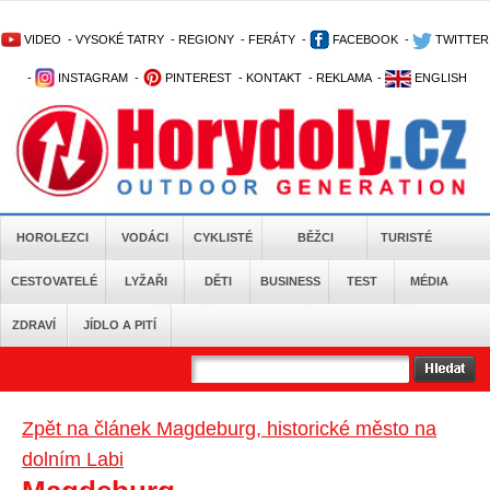
VIDEO
-
VYSOKÉ TATRY
-
REGIONY
-
FERÁTY
-
FACEBOOK
-
TWITTER
-
INSTAGRAM
-
PINTEREST
-
KONTAKT
-
REKLAMA
-
ENGLISH
HOROLEZCI
VODÁCI
CYKLISTÉ
BĚŽCI
TURISTÉ
CESTOVATELÉ
LYŽAŘI
DĚTI
BUSINESS
TEST
MÉDIA
ZDRAVÍ
JÍDLO A PITÍ
Zpět na článek Magdeburg, historické město na
dolním Labi