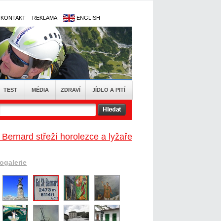
-
KONTAKT
-
REKLAMA
-
ENGLISH
TEST
MÉDIA
ZDRAVÍ
JÍDLO A PITÍ
 Bernard střeží horolezce a lyžaře
togalerie