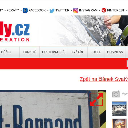
NY
-
FERÁTY
-
FACEBOOK
-
TWITTER
-
INSTAGRAM
-
PINTEREST
BĚŽCI
TURISTÉ
CESTOVATELÉ
LYŽAŘI
DĚTI
BUSINESS
Zpět na článek Svatý
fo