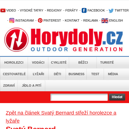
VIDEO
-
VYSOKÉ TATRY
-
REGIONY
-
FERÁTY
-
FACEBOOK
-
TWITTER
-
INSTAGRAM
-
PINTEREST
-
KONTAKT
-
REKLAMA
-
ENGLISH
HOROLEZCI
VODÁCI
CYKLISTÉ
BĚŽCI
TURISTÉ
CESTOVATELÉ
LYŽAŘI
DĚTI
BUSINESS
TEST
MÉDIA
ZDRAVÍ
JÍDLO A PITÍ
Zpět na článek Svatý Bernard střeží horolezce a
lyžaře