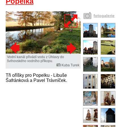
Popelka
fotogalerie
Vodní kanál přivádí vodu z Úhlavy do
švihovského vodního příkopu.
Kuba Turek
Tři oříšky pro Popelku - Libuše
Šafránková a Pavel Trávníček.