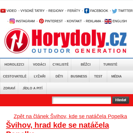
VIDEO
-
VYSOKÉ TATRY
-
REGIONY
-
FERÁTY
-
FACEBOOK
-
TWITTER
-
INSTAGRAM
-
PINTEREST
-
KONTAKT
-
REKLAMA
-
ENGLISH
HOROLEZCI
VODÁCI
CYKLISTÉ
BĚŽCI
TURISTÉ
CESTOVATELÉ
LYŽAŘI
DĚTI
BUSINESS
TEST
MÉDIA
ZDRAVÍ
JÍDLO A PITÍ
Zpět na článek Švihov, kde se natáčela Popelka
Švihov, hrad kde se natáčela