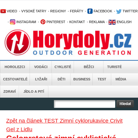
VIDEO
-
VYSOKÉ TATRY
-
REGIONY
-
FERÁTY
-
FACEBOOK
-
TWITTER
-
INSTAGRAM
-
PINTEREST
-
KONTAKT
-
REKLAMA
-
ENGLISH
HOROLEZCI
VODÁCI
CYKLISTÉ
BĚŽCI
TURISTÉ
CESTOVATELÉ
LYŽAŘI
DĚTI
BUSINESS
TEST
MÉDIA
ZDRAVÍ
JÍDLO A PITÍ
Zpět na článek TEST Zimní cyklorukavice Crivit
Gel z Lidlu