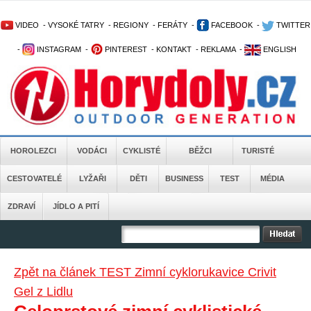
VIDEO
-
VYSOKÉ TATRY
-
REGIONY
-
FERÁTY
-
FACEBOOK
-
TWITTER
-
INSTAGRAM
-
PINTEREST
-
KONTAKT
-
REKLAMA
-
ENGLISH
HOROLEZCI
VODÁCI
CYKLISTÉ
BĚŽCI
TURISTÉ
CESTOVATELÉ
LYŽAŘI
DĚTI
BUSINESS
TEST
MÉDIA
ZDRAVÍ
JÍDLO A PITÍ
Zpět na článek TEST Zimní cyklorukavice Crivit
Gel z Lidlu