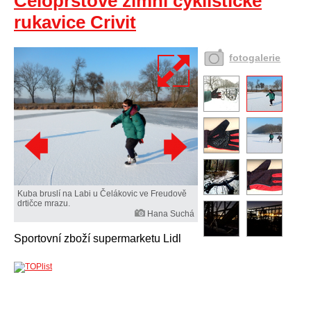
Celoprstové zimní cyklistické
rukavice Crivit
fotogalerie
Kuba bruslí na Labi u Čelákovic ve Freudově
drtičce mrazu.
Hana Suchá
Sportovní zboží supermarketu Lidl