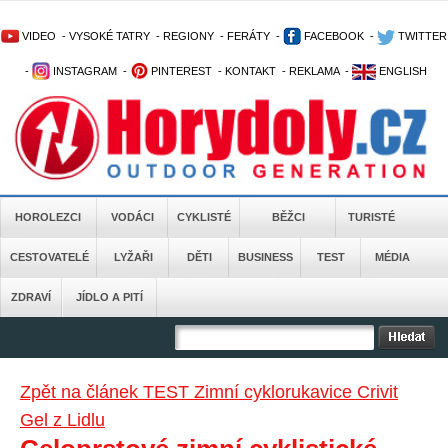
VIDEO
-
VYSOKÉ TATRY
-
REGIONY
-
FERÁTY
-
FACEBOOK
-
TWITTER
-
INSTAGRAM
-
PINTEREST
-
KONTAKT
-
REKLAMA
-
ENGLISH
HOROLEZCI
VODÁCI
CYKLISTÉ
BĚŽCI
TURISTÉ
CESTOVATELÉ
LYŽAŘI
DĚTI
BUSINESS
TEST
MÉDIA
ZDRAVÍ
JÍDLO A PITÍ
Zpět na článek TEST Zimní cyklorukavice Crivit
Gel z Lidlu