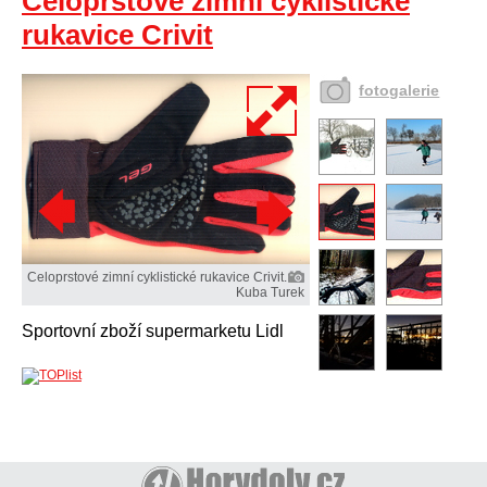
Celoprstové zimní cyklistické
rukavice Crivit
fotogalerie
Celoprstové zimní cyklistické rukavice Crivit.
Kuba Turek
Sportovní zboží supermarketu Lidl