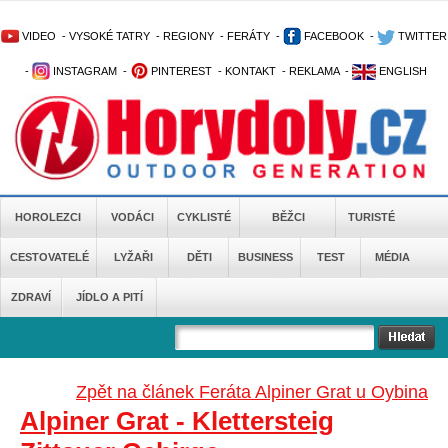
VIDEO
-
VYSOKÉ TATRY
-
REGIONY
-
FERÁTY
-
FACEBOOK
-
TWITTER
-
INSTAGRAM
-
PINTEREST
-
KONTAKT
-
REKLAMA
-
ENGLISH
HOROLEZCI
VODÁCI
CYKLISTÉ
BĚŽCI
TURISTÉ
CESTOVATELÉ
LYŽAŘI
DĚTI
BUSINESS
TEST
MÉDIA
ZDRAVÍ
JÍDLO A PITÍ
Zpět na článek Feráta Alpiner Grat u Oybina
Alpiner Grat - Klettersteig