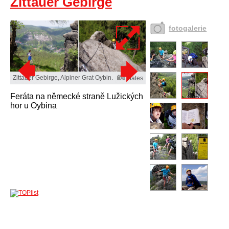
Zittauer Gebirge
fotogalerie
Zittauer Gebirge, Alpiner Grat Oybin.
Mates
Feráta na německé straně Lužických
hor u Oybina