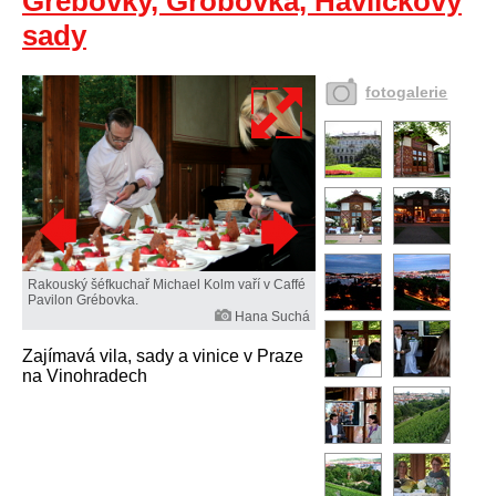
Grébovky, Gröbovka, Havlíčkovy
sady
fotogalerie
Rakouský šéfkuchař Michael Kolm vaří v Caffé
Pavilon Grébovka.
Hana Suchá
Zajímavá vila, sady a vinice v Praze
na Vinohradech