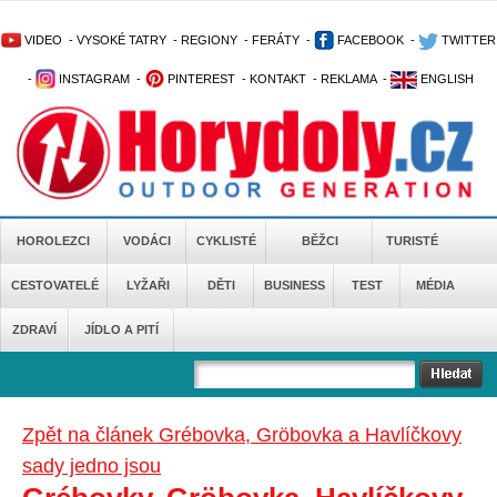
VIDEO
-
VYSOKÉ TATRY
-
REGIONY
-
FERÁTY
-
FACEBOOK
-
TWITTER
-
INSTAGRAM
-
PINTEREST
-
KONTAKT
-
REKLAMA
-
ENGLISH
HOROLEZCI
VODÁCI
CYKLISTÉ
BĚŽCI
TURISTÉ
CESTOVATELÉ
LYŽAŘI
DĚTI
BUSINESS
TEST
MÉDIA
ZDRAVÍ
JÍDLO A PITÍ
Zpět na článek Grébovka, Gröbovka a Havlíčkovy
sady jedno jsou