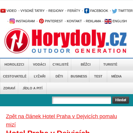
VIDEO
-
VYSOKÉ TATRY
-
REGIONY
-
FERÁTY
-
FACEBOOK
-
TWITTER
-
INSTAGRAM
-
PINTEREST
-
KONTAKT
-
REKLAMA
-
ENGLISH
HOROLEZCI
VODÁCI
CYKLISTÉ
BĚŽCI
TURISTÉ
CESTOVATELÉ
LYŽAŘI
DĚTI
BUSINESS
TEST
MÉDIA
ZDRAVÍ
JÍDLO A PITÍ
Zpět na článek Hotel Praha v Dejvicích pomalu
mizí