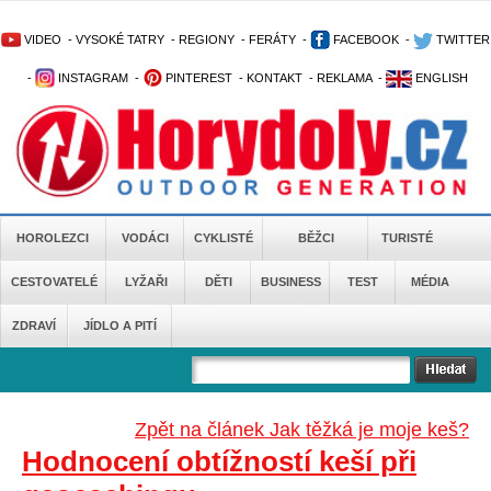
VIDEO
-
VYSOKÉ TATRY
-
REGIONY
-
FERÁTY
-
FACEBOOK
-
TWITTER
-
INSTAGRAM
-
PINTEREST
-
KONTAKT
-
REKLAMA
-
ENGLISH
HOROLEZCI
VODÁCI
CYKLISTÉ
BĚŽCI
TURISTÉ
CESTOVATELÉ
LYŽAŘI
DĚTI
BUSINESS
TEST
MÉDIA
ZDRAVÍ
JÍDLO A PITÍ
Zpět na článek Jak těžká je moje keš?
Hodnocení obtížností keší při