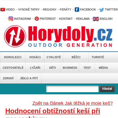
VIDEO
-
VYSOKÉ TATRY
-
REGIONY
-
FERÁTY
-
FACEBOOK
-
TWITTER
-
INSTAGRAM
-
PINTEREST
-
KONTAKT
-
REKLAMA
-
ENGLISH
HOROLEZCI
VODÁCI
CYKLISTÉ
BĚŽCI
TURISTÉ
CESTOVATELÉ
LYŽAŘI
DĚTI
BUSINESS
TEST
MÉDIA
ZDRAVÍ
JÍDLO A PITÍ
Zpět na článek Jak těžká je moje keš?
Hodnocení obtížností keší při