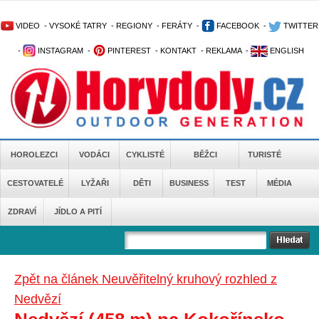
VIDEO
-
VYSOKÉ TATRY
-
REGIONY
-
FERÁTY
-
FACEBOOK
-
TWITTER
-
INSTAGRAM
-
PINTEREST
-
KONTAKT
-
REKLAMA
-
ENGLISH
HOROLEZCI
VODÁCI
CYKLISTÉ
BĚŽCI
TURISTÉ
CESTOVATELÉ
LYŽAŘI
DĚTI
BUSINESS
TEST
MÉDIA
ZDRAVÍ
JÍDLO A PITÍ
Zpět na článek Neuvěřitelný kruhový rozhled z
Nedvězí