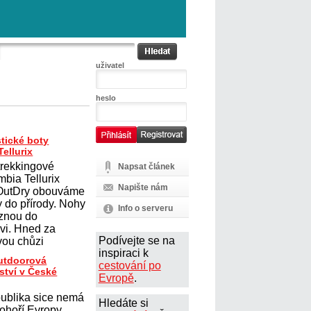
uživatel
heslo
tické boty
ellurix
trekkingové
Napsat článek
mbia Tellurix
Napište nám
 OutDry obouváme
y do přírody. Nohy
Info o serveru
uznou do
vi. Hned za
Podívejte se na
ou chůzi
inspiraci k
outdoorová
cestování po
ství v České
Evropě
.
ublika sice nemá
Hledáte si
ohoří Evropy,