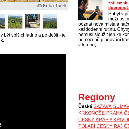
zpříjemni
Kuba Turek
dobrodruž
Pobyt v př
možnost na
poznat nová místa a nač
každodenní rutinu. Chytrý
nemusí sloužit jen ke k
být spíš chladno a po dešti - je
pomoci při plánování tras
k.
v terénu,
Regiony
České
SÁZAVA
ŠUMA
KRKONOŠE
PRAHA
Č
ČESKÝ KRAS A KŘIV
POLABÍ
ČESKÝ RÁJ
Č