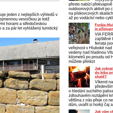
přesto nabízí překvapivě
outdoorových aktivit po c
na pískovcových skalách 
uje jeden z nejlepších výhledů v
až po vodáctví nebo cykl
jmennou vesničkou je totiž
ými horami a středočeskou
Feráta Hl
a za pár let vyhlášený turistický
je přístup
VIA FERR
zajištěné 
ferrata js
veřejnost v Hluboké nad
vedeny nad hladinou Vlt
kilometrů po proudu od 
můžete přelézt
Jak vybrat
do krbu p
chatě?
Víkend na
především
o hledání suchého paliv
zdlouhavém roztápění krb
většina z nás přeje co ne
dům, uvařit si horký čaj a
Jak vám c