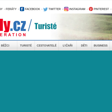
NY
-
FERÁTY
-
FACEBOOK
-
TWITTER
-
INSTAGRAM
-
PINTEREST
BĚŽCI
TURISTÉ
CESTOVATELÉ
LYŽAŘI
DĚTI
BUSINESS