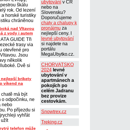
ubytování
v ČR
 pestrou škálu
nebo na
elý rok. Od lezení
Slovensku?
a horské turistiky
Doporučujeme
istiku chráněnou
chaty a chalupy k
pronájmu
za
uboká nad Vltavou
ná z vody i autem
nejlepší ceny. I
levné ubytování
ATA GUIDE Tři
si najdete na
lezecké trasy via
portálu
ou otevřené pro
MegaUbytko.cz.
 Vltavou. Jsou
avy několik
CHORVATSKO
Hluboké. Dvě si
2024
levné
ubytování v
 nejlepší brikety
apartmánech a
ro víkend na
pokojích po
celém Jadranu
 chatě má být
bez provize
 o odpočinku, ne
cestovkám.
a nebo
u. Po příjezdu si
Snowtrex.cz
jrychleji vyhřát
 užít
Treking.cz
hytrý telefon může