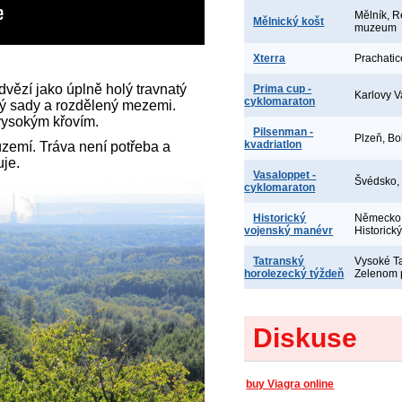
Mělník, R
Mělnický košt
muzeum
Xterra
Prachatic
dvězí jako úplně holý travnatý
Prima cup -
Karlovy V
cyklomaraton
tlý sady a rozdělený mezemi.
vysokým křovím.
Pilsenman -
Plzeň, Bo
kvadriatlon
území. Tráva není potřeba a
je.
Vasaloppet -
Švédsko,
cyklomaraton
Historický
Německo,
vojenský manévr
Historick
Tatranský
Vysoké Ta
horolezecký týždeň
Zelenom 
Diskuse
buy Viagra online