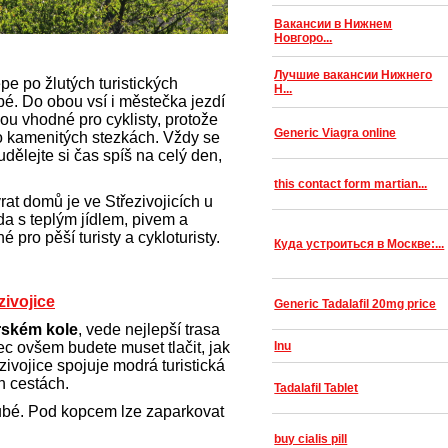
Вакансии в Нижнем
Новгоро...
Лучшие вакансии Нижнего
pe po žlutých turistických
Н...
é. Do obou vsí i městečka jezdí
ou vhodné pro cyklisty, protože
Generic Viagra online
o kamenitých stezkách. Vždy se
dělejte si čas spíš na celý den,
this contact form martian...
at domů je ve Střezivojicích u
da s teplým jídlem, pivem a
 pro pěší turisty a cykloturisty.
Куда устроиться в Москве:...
ivojice
Generic Tadalafil 20mg price
rském kole
, vede nejlepší trasa
ec ovšem budete muset tlačit, jak
Inu
ivojice spojuje modrá turistická
h cestách.
Tadalafil Tablet
bé. Pod kopcem lze zaparkovat
.
buy cialis pill