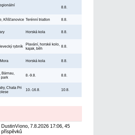
egionální
8.8.
e, Křišťanovice
Terénní triatlon
8.8.
ary
Horská kola
8.8.
Plavání, horské kolo,
levecký rybník
8.8.
kajak, běh
 Mora
Horská kola
8.8.
 Bärnau,
8.-9.8.
8.8.
ý park
try, Chata Pri
10.-16.8.
10.8.
plese
DustinViono, 7.8.2026 17:06, 45
příspěvků