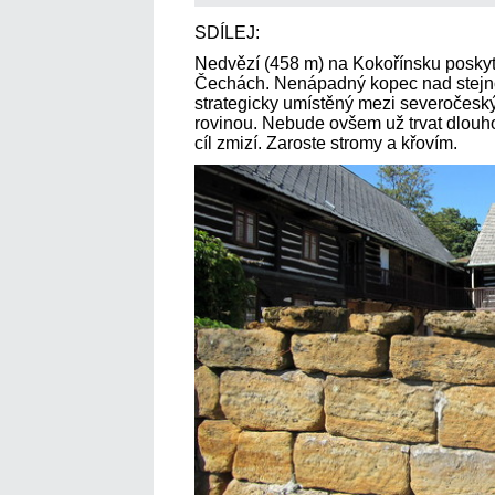
SDÍLEJ:
Nedvězí (458 m) na Kokořínsku poskyt
Čechách. Nenápadný kopec nad stejno
strategicky umístěný mezi severočesk
rovinou. Nebude ovšem už trvat dlouho 
cíl zmizí. Zaroste stromy a křovím.