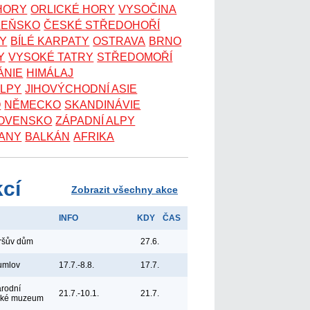
 HORY
ORLICKÉ HORY
VYSOČINA
ZEŇSKO
ČESKÉ STŘEDOHOŘÍ
KY
BÍLÉ KARPATY
OSTRAVA
BRNO
Y
VYSOKÉ TATRY
STŘEDOMOŘÍ
ÁNIE
HIMÁLAJ
ALPY
JIHOVÝCHODNÍ ASIE
O
NĚMECKO
SKANDINÁVIE
OVENSKO
ZÁPADNÍ ALPY
ANY
BALKÁN
AFRIKA
kcí
Zobrazit všechny akce
INFO
KDY
ČAS
yršův dům
27.6.
umlov
17.7.-8.8.
17.7.
árodní
21.7.-10.1.
21.7.
ské muzeum