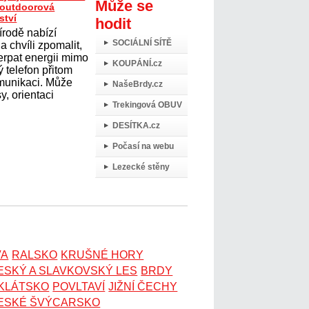
Může se
t outdoorová
ství
hodit
írodě nabízí
SOCIÁLNÍ SÍTĚ
 chvíli zpomalit,
erpat energii mimo
KOUPÁNÍ.cz
 telefon přitom
omunikaci. Může
NašeBrdy.cz
y, orientaci
Trekingová OBUV
DESÍTKA.cz
Počasí na webu
Lezecké stěny
VA
RALSKO
KRUŠNÉ HORY
ESKÝ A SLAVKOVSKÝ LES
BRDY
OKLÁTSKO
POVLTAVÍ
JIŽNÍ ČECHY
ESKÉ ŠVÝCARSKO