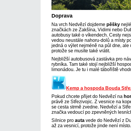
Doprava
Na vrch Nedvězí dojdeme
pěšky
nejlé
značkách ze Zakšína, Vidimi nebo Dub
autobusy také o víkendech. Cesty nejs
vedou neustále nahoru-dolů a místy p
jedná o výlet nejméně na půl dne, ale u
protože se musíte také vrátit.
Nejbližší autobusová zastávka pro návr
rybníka. Tam také stojí nejbližší hospo
limonádou. Je tu i malé tábořiště vhodné
Kemp a hospoda Bouda Střez
Pokud chcete přijet do Nedvězí na
ho
právě ze Střezivojic. Z vesnice na kop
se cesta strmě zvedne. Nedvězí a Střez
značka vedoucí po zpevněných lesníc
Silnice pro
auta
vede do Nedvězí z Du
až za vesnicí, protože jinde není místo