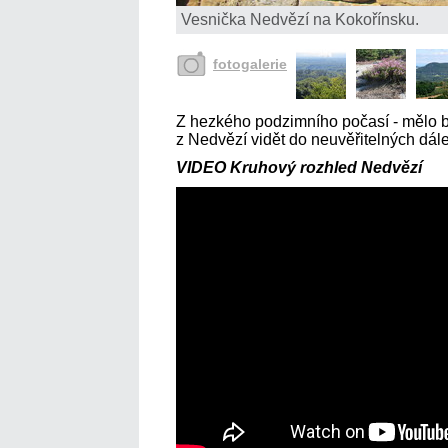
Vesnička Nedvězí na Kokořínsku.
fotogalerie
Z hezkého podzimního počasí - mělo by 
z Nedvězí vidět do neuvěřitelných dále
VIDEO Kruhový rozhled Nedvězí