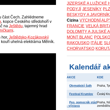
JIZERSKÉ A LUŽICKÉ
PODYJÍ
JESENÍKY
PL
BESKYDY A JAVORNÍ
u část Čech. Zahlédneme
Cizina
VÝCHODNÍ ALP
p
, kopce Českého středohoří v
lač na
Ještědu
, tajemný hrad
FRANCIE
VELKÁ BRIT
ničkami
.
DOLOMITY A JULSKÉ 
 hor,
Ještědsko-Kozákovský
MONT BLANC
POLSK
 kouří uhelná elektrárna Mělník.
RAKOUSKO
ITÁLIE
SL
CHORVATSKO
KORUT
Kalendář a
AKCE
KDE
Olympijský šplh
Praha, T
Festival Krumlov
Český Kr
Pes, pomocník stád
Praha, N
- výstava
zeměděl