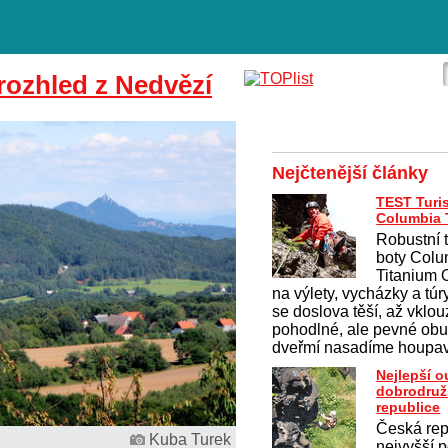
rozhled z Nedvězí
Nejčtenější články
TEST Turis
Columbia T
Robustní 
boty Colu
Titanium
na výlety, vycházky a túr
se doslova těší, až vklo
pohodlné, ale pevné obu
dveřmí nasadíme houpav
Nejlepší 
dobrodruž
republice
Česká rep
Kuba Turek
nejvyšší p