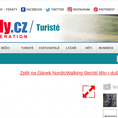
NY
-
FERÁTY
-
FACEBOOK
-
TWITTER
-
INSTAGRAM
-
PINTEREST
BĚŽCI
TURISTÉ
CESTOVATELÉ
LYŽAŘI
DĚTI
BUSINESS
Zpět na článek NordicWalking šlechtí tělo i duš
fo