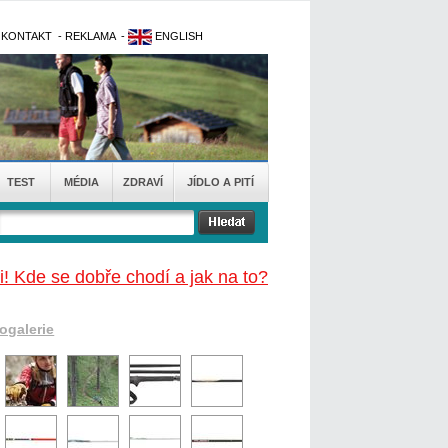
-
KONTAKT
-
REKLAMA
-
ENGLISH
TEST
MÉDIA
ZDRAVÍ
JÍDLO A PITÍ
i! Kde se dobře chodí a jak na to?
togalerie