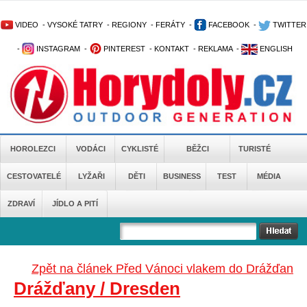
VIDEO
-
VYSOKÉ TATRY
-
REGIONY
-
FERÁTY
-
FACEBOOK
-
TWITTER
-
INSTAGRAM
-
PINTEREST
-
KONTAKT
-
REKLAMA
-
ENGLISH
HOROLEZCI
VODÁCI
CYKLISTÉ
BĚŽCI
TURISTÉ
CESTOVATELÉ
LYŽAŘI
DĚTI
BUSINESS
TEST
MÉDIA
ZDRAVÍ
JÍDLO A PITÍ
Zpět na článek Před Vánoci vlakem do Drážďan
Drážďany / Dresden