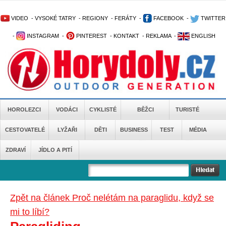
VIDEO
-
VYSOKÉ TATRY
-
REGIONY
-
FERÁTY
-
FACEBOOK
-
TWITTER
-
INSTAGRAM
-
PINTEREST
-
KONTAKT
-
REKLAMA
-
ENGLISH
HOROLEZCI
VODÁCI
CYKLISTÉ
BĚŽCI
TURISTÉ
CESTOVATELÉ
LYŽAŘI
DĚTI
BUSINESS
TEST
MÉDIA
ZDRAVÍ
JÍDLO A PITÍ
Zpět na článek Proč nelétám na paraglidu, když se
mi to líbí?