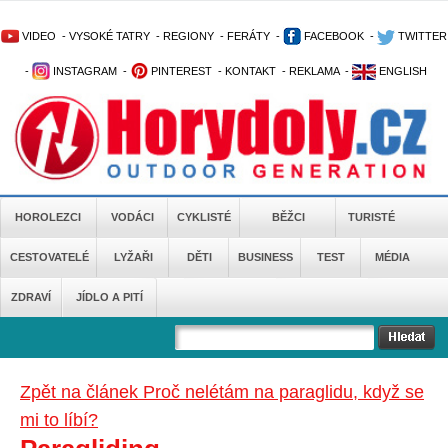
VIDEO
-
VYSOKÉ TATRY
-
REGIONY
-
FERÁTY
-
FACEBOOK
-
TWITTER
-
INSTAGRAM
-
PINTEREST
-
KONTAKT
-
REKLAMA
-
ENGLISH
HOROLEZCI
VODÁCI
CYKLISTÉ
BĚŽCI
TURISTÉ
CESTOVATELÉ
LYŽAŘI
DĚTI
BUSINESS
TEST
MÉDIA
ZDRAVÍ
JÍDLO A PITÍ
Zpět na článek Proč nelétám na paraglidu, když se
mi to líbí?