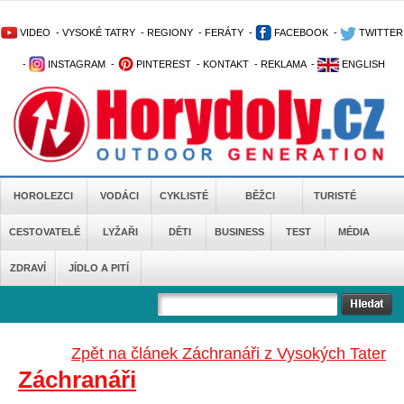
VIDEO
-
VYSOKÉ TATRY
-
REGIONY
-
FERÁTY
-
FACEBOOK
-
TWITTER
-
INSTAGRAM
-
PINTEREST
-
KONTAKT
-
REKLAMA
-
ENGLISH
HOROLEZCI
VODÁCI
CYKLISTÉ
BĚŽCI
TURISTÉ
CESTOVATELÉ
LYŽAŘI
DĚTI
BUSINESS
TEST
MÉDIA
ZDRAVÍ
JÍDLO A PITÍ
Zpět na článek Záchranáři z Vysokých Tater
Záchranáři