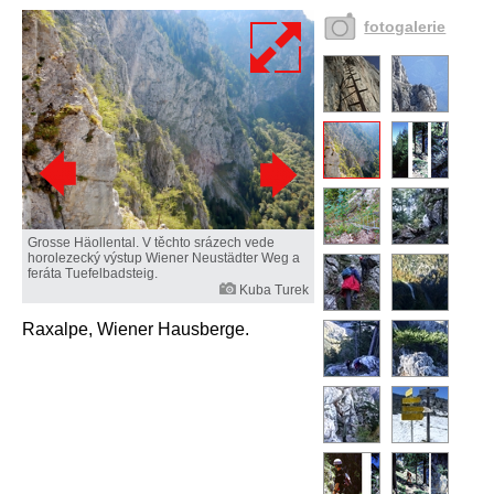
fotogalerie
Grosse Häollental. V těchto srázech vede
horolezecký výstup Wiener Neustädter Weg a
feráta Tuefelbadsteig.
Kuba Turek
Raxalpe, Wiener Hausberge.