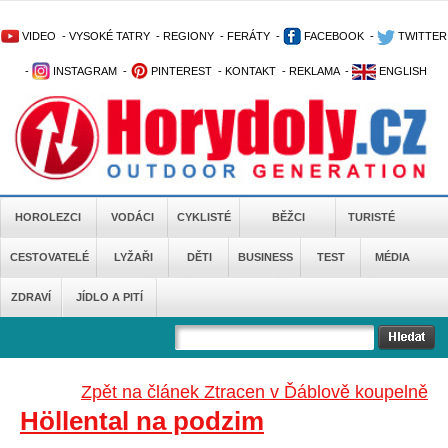
VIDEO
-
VYSOKÉ TATRY
-
REGIONY
-
FERÁTY
-
FACEBOOK
-
TWITTER
-
INSTAGRAM
-
PINTEREST
-
KONTAKT
-
REKLAMA
-
ENGLISH
HOROLEZCI
VODÁCI
CYKLISTÉ
BĚŽCI
TURISTÉ
CESTOVATELÉ
LYŽAŘI
DĚTI
BUSINESS
TEST
MÉDIA
ZDRAVÍ
JÍDLO A PITÍ
Zpět na článek Ztracen v Ďáblově koupelně
Höllental na podzim