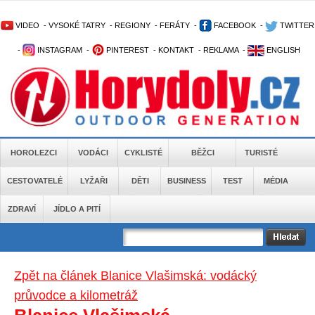
VIDEO
-
VYSOKÉ TATRY
-
REGIONY
-
FERÁTY
-
FACEBOOK
-
TWITTER
-
INSTAGRAM
-
PINTEREST
-
KONTAKT
-
REKLAMA
-
ENGLISH
HOROLEZCI
VODÁCI
CYKLISTÉ
BĚŽCI
TURISTÉ
CESTOVATELÉ
LYŽAŘI
DĚTI
BUSINESS
TEST
MÉDIA
ZDRAVÍ
JÍDLO A PITÍ
Zpět na článek Blanice Vlašimská: vodácký
průvodce a kilometráž