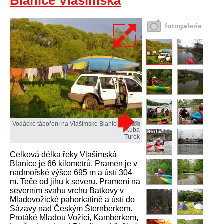
Blanice Vlašimská
fotogalerie
Vodácké táboření na Vlašimské Blanici.
Kuba
Turek
Celková délka řeky Vlašimská
Blanice je 66 kilometrů. Pramen je v
nadmořské výšce 695 m a ústí 304
m. Teče od jihu k severu. Pramení na
severním svahu vrchu Batkovy v
Mladovožické pahorkatině a ústí do
Sázavy nad Českým Šternberkem.
Protáké Mladou Vožicí, Kamberkem,