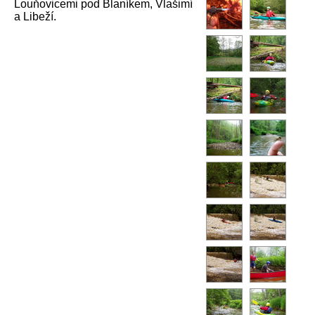
Louňovicemi pod Blaníkem, Vlašimí
a Libeží.