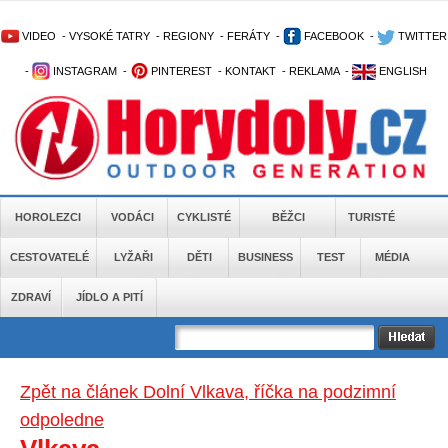
VIDEO
-
VYSOKÉ TATRY
-
REGIONY
-
FERÁTY
-
FACEBOOK
-
TWITTER
-
INSTAGRAM
-
PINTEREST
-
KONTAKT
-
REKLAMA
-
ENGLISH
HOROLEZCI
VODÁCI
CYKLISTÉ
BĚŽCI
TURISTÉ
CESTOVATELÉ
LYŽAŘI
DĚTI
BUSINESS
TEST
MÉDIA
ZDRAVÍ
JÍDLO A PITÍ
Zpět na článek Dolní Vlkava, říčka na podzimní
odpoledne