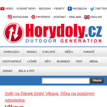
VIDEO
-
VYSOKÉ TATRY
-
REGIONY
-
FERÁTY
-
FACEBOOK
-
TWITTER
-
INSTAGRAM
-
PINTEREST
-
KONTAKT
-
REKLAMA
-
ENGLISH
HOROLEZCI
VODÁCI
CYKLISTÉ
BĚŽCI
TURISTÉ
CESTOVATELÉ
LYŽAŘI
DĚTI
BUSINESS
TEST
MÉDIA
ZDRAVÍ
JÍDLO A PITÍ
Zpět na článek Dolní Vlkava, říčka na podzimní
odpoledne