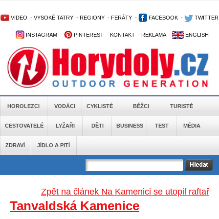
VIDEO
-
VYSOKÉ TATRY
-
REGIONY
-
FERÁTY
-
FACEBOOK
-
TWITTER
-
INSTAGRAM
-
PINTEREST
-
KONTAKT
-
REKLAMA
-
ENGLISH
HOROLEZCI
VODÁCI
CYKLISTÉ
BĚŽCI
TURISTÉ
CESTOVATELÉ
LYŽAŘI
DĚTI
BUSINESS
TEST
MÉDIA
ZDRAVÍ
JÍDLO A PITÍ
Zpět na článek Na Kamenici se utopil raftař
Tanvaldská Kamenice