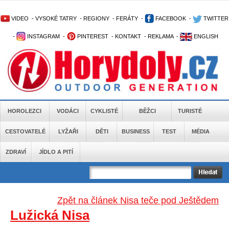
VIDEO
-
VYSOKÉ TATRY
-
REGIONY
-
FERÁTY
-
FACEBOOK
-
TWITTER
-
INSTAGRAM
-
PINTEREST
-
KONTAKT
-
REKLAMA
-
ENGLISH
HOROLEZCI
VODÁCI
CYKLISTÉ
BĚŽCI
TURISTÉ
CESTOVATELÉ
LYŽAŘI
DĚTI
BUSINESS
TEST
MÉDIA
ZDRAVÍ
JÍDLO A PITÍ
Zpět na článek Nisa teče pod Ještědem
Lužická Nisa