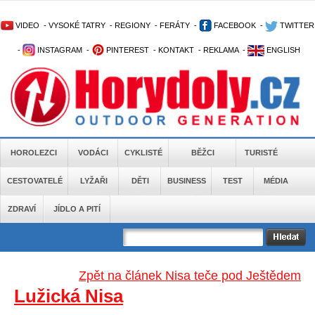
VIDEO
-
VYSOKÉ TATRY
-
REGIONY
-
FERÁTY
-
FACEBOOK
-
TWITTER
-
INSTAGRAM
-
PINTEREST
-
KONTAKT
-
REKLAMA
-
ENGLISH
HOROLEZCI
VODÁCI
CYKLISTÉ
BĚŽCI
TURISTÉ
CESTOVATELÉ
LYŽAŘI
DĚTI
BUSINESS
TEST
MÉDIA
ZDRAVÍ
JÍDLO A PITÍ
Zpět na článek Nisa teče pod Ještědem
Lužická Nisa