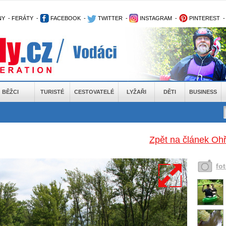
NY
-
FERÁTY
-
FACEBOOK
-
TWITTER
-
INSTAGRAM
-
PINTEREST
BĚŽCI
TURISTÉ
CESTOVATELÉ
LYŽAŘI
DĚTI
BUSINESS
Zpět na článek Ohř
fo