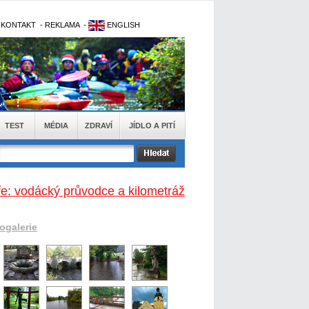
-
KONTAKT
-
REKLAMA
-
ENGLISH
TEST
MÉDIA
ZDRAVÍ
JÍDLO A PITÍ
e: vodácký průvodce a kilometráž
togalerie