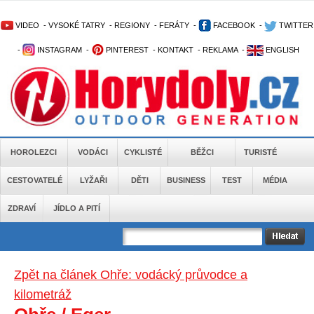
VIDEO
-
VYSOKÉ TATRY
-
REGIONY
-
FERÁTY
-
FACEBOOK
-
TWITTER
-
INSTAGRAM
-
PINTEREST
-
KONTAKT
-
REKLAMA
-
ENGLISH
HOROLEZCI
VODÁCI
CYKLISTÉ
BĚŽCI
TURISTÉ
CESTOVATELÉ
LYŽAŘI
DĚTI
BUSINESS
TEST
MÉDIA
ZDRAVÍ
JÍDLO A PITÍ
Zpět na článek Ohře: vodácký průvodce a
kilometráž