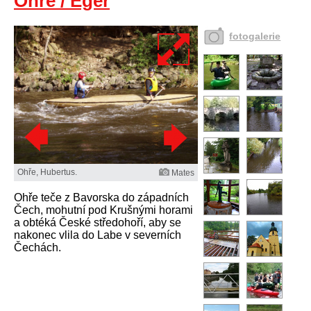
Ohře / Eger
fotogalerie
Ohře, Hubertus.
Mates
Ohře teče z Bavorska do západních
Čech, mohutní pod Krušnými horami
a obtéká České středohoří, aby se
nakonec vlila do Labe v severních
Čechách.