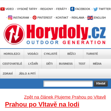
VIDEO
-
VYSOKÉ TATRY
-
REGIONY
-
FERÁTY
-
FACEBOOK
-
TWITTER
-
INSTAGRAM
-
PINTEREST
-
KONTAKT
-
REKLAMA
-
ENGLISH
HOROLEZCI
VODÁCI
CYKLISTÉ
BĚŽCI
TURISTÉ
CESTOVATELÉ
LYŽAŘI
DĚTI
BUSINESS
TEST
MÉDIA
ZDRAVÍ
JÍDLO A PITÍ
Zpět na článek Plujeme Prahou po Vltavě
Prahou po Vltavě na lodi