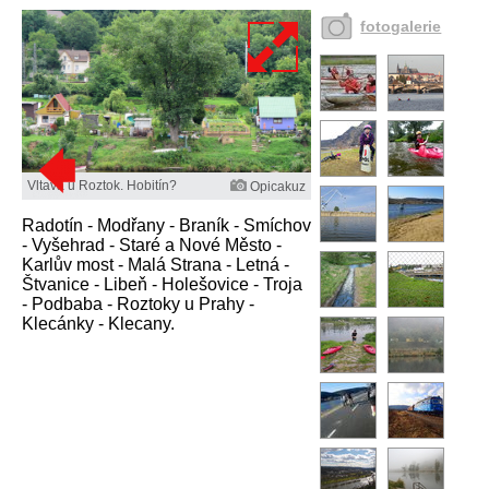
fotogalerie
Vltava u Roztok. Hobitín?
Opicakuz
Radotín - Modřany - Braník - Smíchov
- Vyšehrad - Staré a Nové Město -
Karlův most - Malá Strana - Letná -
Štvanice - Libeň - Holešovice - Troja
- Podbaba - Roztoky u Prahy -
Klecánky - Klecany.