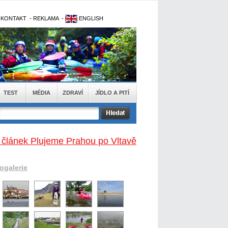
-
KONTAKT
-
REKLAMA
-
ENGLISH
TEST
MÉDIA
ZDRAVÍ
JÍDLO A PITÍ
 článek Plujeme Prahou po Vltavě
togalerie