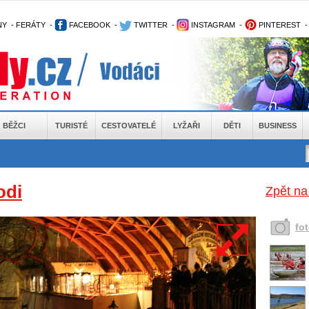
NY
-
FERÁTY
-
FACEBOOK
-
TWITTER
-
INSTAGRAM
-
PINTEREST
BĚŽCI
TURISTÉ
CESTOVATELÉ
LYŽAŘI
DĚTI
BUSINESS
odi
Zpět na
fo