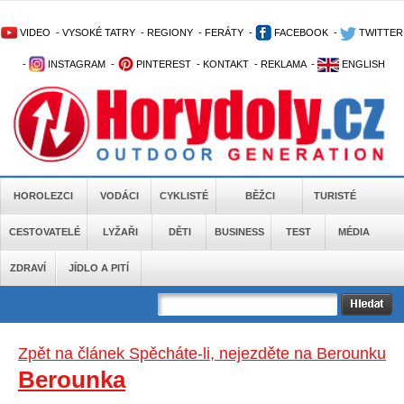
VIDEO
-
VYSOKÉ TATRY
-
REGIONY
-
FERÁTY
-
FACEBOOK
-
TWITTER
-
INSTAGRAM
-
PINTEREST
-
KONTAKT
-
REKLAMA
-
ENGLISH
HOROLEZCI
VODÁCI
CYKLISTÉ
BĚŽCI
TURISTÉ
CESTOVATELÉ
LYŽAŘI
DĚTI
BUSINESS
TEST
MÉDIA
ZDRAVÍ
JÍDLO A PITÍ
Zpět na článek Spěcháte-li, nejezděte na Berounku
Berounka