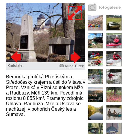
fotogalerie
Karlštejn.
Kuba Turek
Berounka protéká Plzeňským a
Středočeský krajem a ústí do Vltava v
Praze. Vzniká v Plzni soutokem Mže
a Radbuzy. Měří 139 km. Povodí má
rozlohu 8 855 km². Prameny zdrojnic
Úhlava, Radbuza, Mže a Úslava se
nacházejí v pohořích Český les a
Šumava.