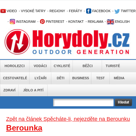
VIDEO
-
VYSOKÉ TATRY
-
REGIONY
-
FERÁTY
-
FACEBOOK
-
TWITTER
-
INSTAGRAM
-
PINTEREST
-
KONTAKT
-
REKLAMA
-
ENGLISH
HOROLEZCI
VODÁCI
CYKLISTÉ
BĚŽCI
TURISTÉ
CESTOVATELÉ
LYŽAŘI
DĚTI
BUSINESS
TEST
MÉDIA
ZDRAVÍ
JÍDLO A PITÍ
Zpět na článek Spěcháte-li, nejezděte na Berounku
Berounka