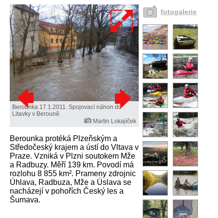
fotogalerie
Berounka 17.1.2011. Spojovací náhon do
Litavky v Berouně.
Martin Lokajíček
Berounka protéká Plzeňským a
Středočeský krajem a ústí do Vltava v
Praze. Vzniká v Plzni soutokem Mže
a Radbuzy. Měří 139 km. Povodí má
rozlohu 8 855 km². Prameny zdrojnic
Úhlava, Radbuza, Mže a Úslava se
nacházejí v pohořích Český les a
Šumava.