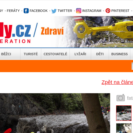
NY
-
FERÁTY
-
FACEBOOK
-
TWITTER
-
INSTAGRAM
-
PINTEREST
BĚŽCI
TURISTÉ
CESTOVATELÉ
LYŽAŘI
DĚTI
BUSINESS
Zpět na článe
fo