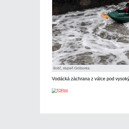
Botič, stupeň Gröbovka.
Vodácká záchrana z válce pod vyso