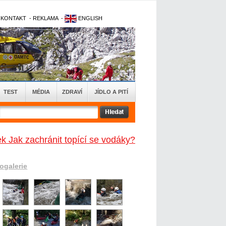
-
KONTAKT
-
REKLAMA
-
ENGLISH
TEST
MÉDIA
ZDRAVÍ
JÍDLO A PITÍ
k Jak zachránit topící se vodáky?
togalerie