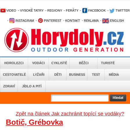
VIDEO
-
VYSOKÉ TATRY
-
REGIONY
-
FERÁTY
-
FACEBOOK
-
TWITTER
-
INSTAGRAM
-
PINTEREST
-
KONTAKT
-
REKLAMA
-
ENGLISH
HOROLEZCI
VODÁCI
CYKLISTÉ
BĚŽCI
TURISTÉ
CESTOVATELÉ
LYŽAŘI
DĚTI
BUSINESS
TEST
MÉDIA
ZDRAVÍ
JÍDLO A PITÍ
Zpět na článek Jak zachránit topící se vodáky?
Botič, Grébovka