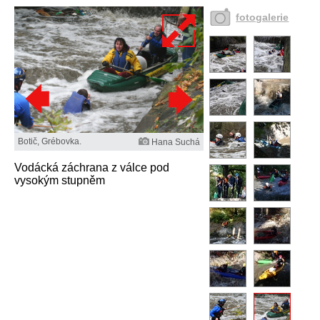
fotogalerie
Botič, Grébovka.
Hana Suchá
Vodácká záchrana z válce pod
vysokým stupněm