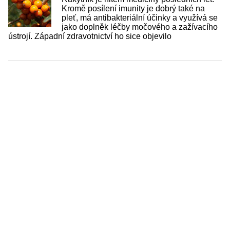
Kromě posílení imunity je dobrý také na
pleť, má antibakteriální účinky a využívá se
jako doplněk léčby močového a zažívacího
ústrojí. Západní zdravotnictví ho sice objevilo