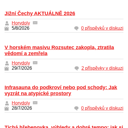
Jižní Čechy AKTUÁLNĚ 2026
Horydoly
5/8/2026
0 příspěvků v diskuzi
V horském masivu Rozsutec zakopla, ztratila
vědomí a zemřela
Horydoly
29/7/2026
2 příspěvky v diskuzi
Infrasauna do podkroví nebo pod schody: Jak
vyzrát na atypické prostory
Horydoly
28/7/2026
0 příspěvků v diskuzi
Tichá hřebenovka, výhledy a dobré tempo: jak si