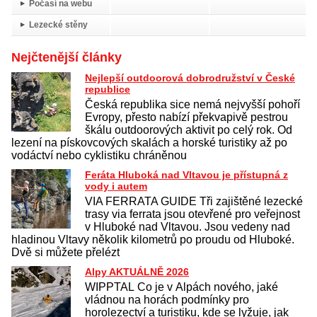
Počasí na webu
Lezecké stěny
Nejčtenější články
Nejlepší outdoorová dobrodružství v České
republice
Česká republika sice nemá nejvyšší pohoří
Evropy, přesto nabízí překvapivě pestrou
škálu outdoorových aktivit po celý rok. Od
lezení na pískovcových skalách a horské turistiky až po
vodáctví nebo cyklistiku chráněnou
Feráta Hluboká nad Vltavou je přístupná z
vody i autem
VIA FERRATA GUIDE Tři zajištěné lezecké
trasy via ferrata jsou otevřené pro veřejnost
v Hluboké nad Vltavou. Jsou vedeny nad
hladinou Vltavy několik kilometrů po proudu od Hluboké.
Dvě si můžete přelézt
Alpy AKTUÁLNĚ 2026
WIPPTAL Co je v Alpách nového, jaké
vládnou na horách podmínky pro
horolezectví a turistiku, kde se lyžuje, jak