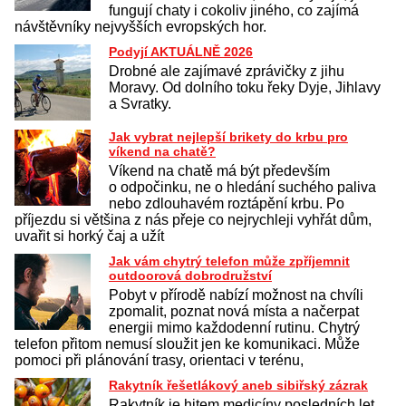
fungují chaty i cokoliv jiného, co zajímá
návštěvníky nejvyšších evropských hor.
Podyjí AKTUÁLNĚ 2026
Drobné ale zajímavé zprávičky z jihu
Moravy. Od dolního toku řeky Dyje, Jihlavy
a Svratky.
Jak vybrat nejlepší brikety do krbu pro
víkend na chatě?
Víkend na chatě má být především
o odpočinku, ne o hledání suchého paliva
nebo zdlouhavém roztápění krbu. Po
příjezdu si většina z nás přeje co nejrychleji vyhřát dům,
uvařit si horký čaj a užít
Jak vám chytrý telefon může zpříjemnit
outdoorová dobrodružství
Pobyt v přírodě nabízí možnost na chvíli
zpomalit, poznat nová místa a načerpat
energii mimo každodenní rutinu. Chytrý
telefon přitom nemusí sloužit jen ke komunikaci. Může
pomoci při plánování trasy, orientaci v terénu,
Rakytník řešetlákový aneb sibiřský zázrak
Rakytník je hitem medicíny posledních let.