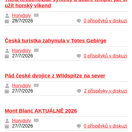
užít horský víkend
Horydoly
28/7/2026
0 příspěvků v diskuzi
Česká turistka zahynula v Totes Gebirge
Horydoly
27/7/2026
0 příspěvků v diskuzi
Pád české dvojice z Wildspitze na sever
Horydoly
27/7/2026
2 příspěvky v diskuzi
Mont Blanc AKTUÁLNĚ 2026
Horydoly
27/7/2026
0 příspěvků v diskuzi