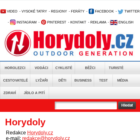
VIDEO
-
VYSOKÉ TATRY
-
REGIONY
-
FERÁTY
-
FACEBOOK
-
TWITTER
-
INSTAGRAM
-
PINTEREST
-
KONTAKT
-
REKLAMA
-
ENGLISH
HOROLEZCI
VODÁCI
CYKLISTÉ
BĚŽCI
TURISTÉ
CESTOVATELÉ
LYŽAŘI
DĚTI
BUSINESS
TEST
MÉDIA
ZDRAVÍ
JÍDLO A PITÍ
Horydoly
Redakce
Horydoly.cz
e-mail:
redakce@horydoly.cz