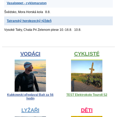
Vasaloppet - cyklomaraton
Švédsko, Mora
Horská kola
8.8.
Tatranský horolezecký týždeň
Vysoké Tatry, Chata Pri Zelenom plese
10.-16.8.
10.8.
VODÁCI
CYKLISTÉ
Kubkowski přeplaval Balt za 56
TEST Elektrokolo Touroll S2
hodin
LYŽAŘI
DĚTI