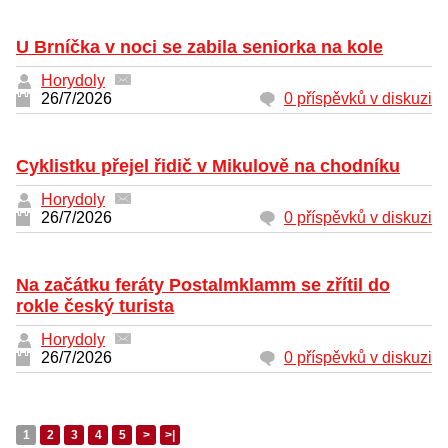
U Brníčka v noci se zabila seniorka na kole
Horydoly
26/7/2026
0 příspěvků v diskuzi
Cyklistku přejel řidič v Mikulově na chodníku
Horydoly
26/7/2026
0 příspěvků v diskuzi
Na začátku feráty Postalmklamm se zřítil do
rokle český turista
Horydoly
26/7/2026
0 příspěvků v diskuzi
1
2
3
4
5
>
>|