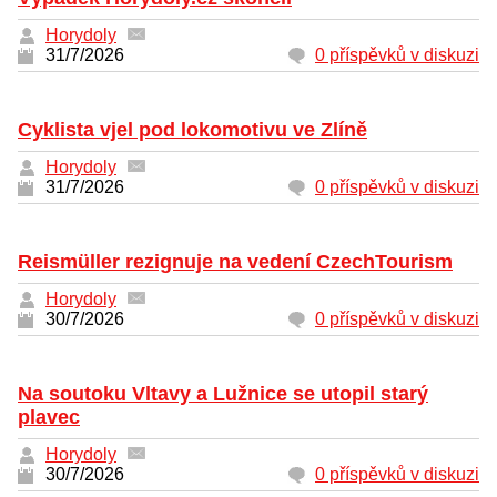
Horydoly
31/7/2026
0 příspěvků v diskuzi
Cyklista vjel pod lokomotivu ve Zlíně
Horydoly
31/7/2026
0 příspěvků v diskuzi
Reismüller rezignuje na vedení CzechTourism
Horydoly
30/7/2026
0 příspěvků v diskuzi
Na soutoku Vltavy a Lužnice se utopil starý
plavec
Horydoly
30/7/2026
0 příspěvků v diskuzi