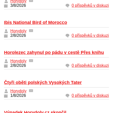
Horydoly
3/8/2026
0 příspěvků v diskuzi
Ibis National Bird of Morocco
Horydoly
2/8/2026
0 příspěvků v diskuzi
Horolezec zahynul po pádu v cestě Přes knihu
Horydoly
2/8/2026
0 příspěvků v diskuzi
Čtyři oběti polských Vysokých Tater
Horydoly
1/8/2026
0 příspěvků v diskuzi
Výpadek Horydoly.cz skončil