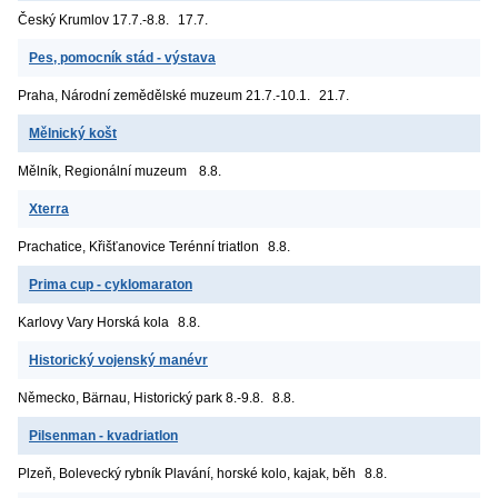
Český Krumlov
17.7.-8.8.
17.7.
Pes, pomocník stád - výstava
Praha, Národní zemědělské muzeum
21.7.-10.1.
21.7.
Mělnický košt
Mělník, Regionální muzeum
8.8.
Xterra
Prachatice, Křišťanovice
Terénní triatlon
8.8.
Prima cup - cyklomaraton
Karlovy Vary
Horská kola
8.8.
Historický vojenský manévr
Německo, Bärnau, Historický park
8.-9.8.
8.8.
Pilsenman - kvadriatlon
Plzeň, Bolevecký rybník
Plavání, horské kolo, kajak, běh
8.8.