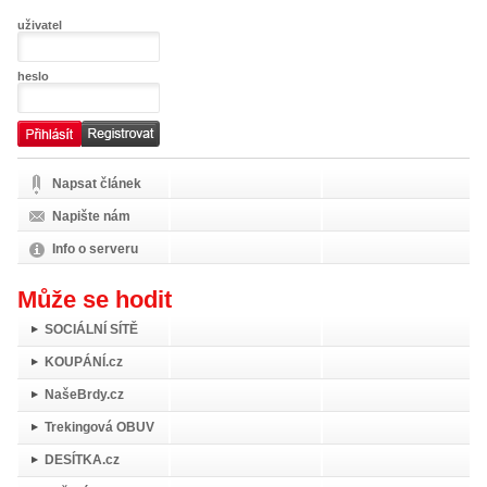
uživatel
heslo
Napsat článek
Napište nám
Info o serveru
Může se hodit
SOCIÁLNÍ SÍTĚ
KOUPÁNÍ.cz
NašeBrdy.cz
Trekingová OBUV
DESÍTKA.cz