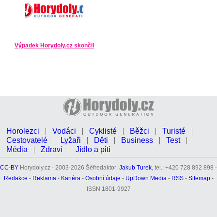
Výpadek Horydoly.cz skončil
Horolezci
Vodáci
Cyklisté
Běžci
Turisté
Cestovatelé
Lyžaři
Děti
Business
Test
Média
Zdraví
Jídlo a pití
CC-BY
Horydoly.cz - 2003-2026 Šéfredaktor:
Jakub Turek
, tel.: +420 728 892 898 -
Redakce
-
Reklama
-
Kariéra
-
Osobní údaje
-
UpDown Media
-
RSS
-
Sitemap
-
ISSN 1801-9927