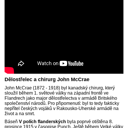
Dělostřelec a chirurg John McCrae
John McCrae (1872 - 1918) byl kanadský chirurg, který
sloužil během 1. světové války na západní frontě ve
Flandrech jako major dělostřelectva v armádě Britského
společenství národů. Pro připomenutí: byl to tedy fakticky
nepřítel českých vojáků v Rakousko-Uherské armádě na
život a na smrt.
Báseň
V polích flanderských
byla poprvé otištěna 8.
prosince 1915 v časopise Punch. Ještě během Velké války