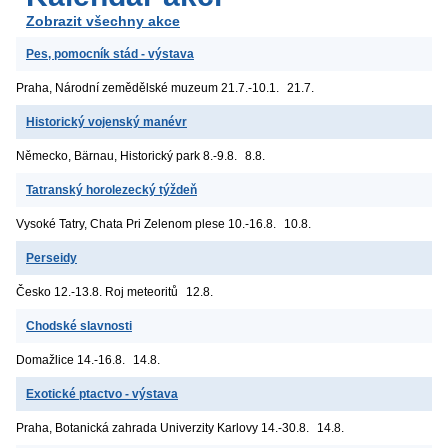
Zobrazit všechny akce
Pes, pomocník stád - výstava
Praha, Národní zemědělské muzeum
21.7.-10.1.
21.7.
Historický vojenský manévr
Německo, Bärnau, Historický park
8.-9.8.
8.8.
Tatranský horolezecký týždeň
Vysoké Tatry, Chata Pri Zelenom plese
10.-16.8.
10.8.
Perseidy
Česko
12.-13.8. Roj meteoritů
12.8.
Chodské slavnosti
Domažlice
14.-16.8.
14.8.
Exotické ptactvo - výstava
Praha, Botanická zahrada Univerzity Karlovy
14.-30.8.
14.8.