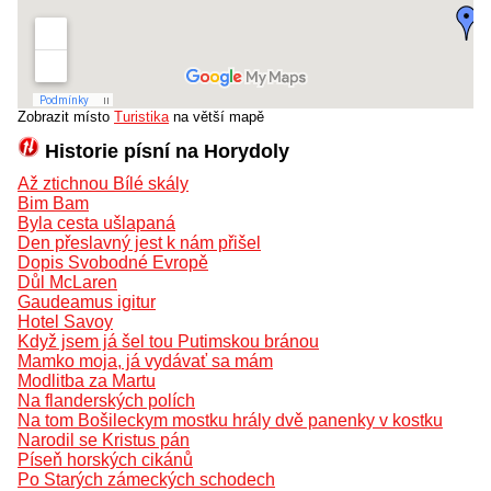
Zobrazit místo
Turistika
na větší mapě
Historie písní na Horydoly
Až ztichnou Bílé skály
Bim Bam
Byla cesta ušlapaná
Den přeslavný jest k nám přišel
Dopis Svobodné Evropě
Důl McLaren
Gaudeamus igitur
Hotel Savoy
Když jsem já šel tou Putimskou bránou
Mamko moja, já vydávať sa mám
Modlitba za Martu
Na flanderských polích
Na tom Bošileckym mostku hrály dvě panenky v kostku
Narodil se Kristus pán
Píseň horských cikánů
Po Starých zámeckých schodech