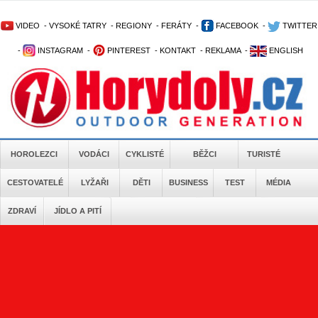
VIDEO
-
VYSOKÉ TATRY
-
REGIONY
-
FERÁTY
-
FACEBOOK
-
TWITTER
-
INSTAGRAM
-
PINTEREST
-
KONTAKT
-
REKLAMA
-
ENGLISH
HOROLEZCI
VODÁCI
CYKLISTÉ
BĚŽCI
TURISTÉ
CESTOVATELÉ
LYŽAŘI
DĚTI
BUSINESS
TEST
MÉDIA
ZDRAVÍ
JÍDLO A PITÍ