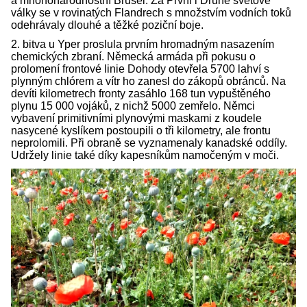
a mnohonárodnostní Brusel. Za První i Druhé světové
války se v rovinatých Flandrech s množstvím vodních toků
odehrávaly dlouhé a těžké poziční boje.
2. bitva u Yper proslula prvním hromadným nasazením
chemických zbraní. Německá armáda při pokusu o
prolomení frontové linie Dohody otevřela 5700 lahví s
plynným chlórem a vítr ho zanesl do zákopů obránců. Na
devíti kilometrech fronty zasáhlo 168 tun vypuštěného
plynu 15 000 vojáků, z nichž 5000 zemřelo. Němci
vybavení primitivními plynovými maskami z koudele
nasycené kyslíkem postoupili o tři kilometry, ale frontu
neprolomili. Při obraně se vyznamenaly kanadské oddíly.
Udržely linie také díky kapesníkům namočeným v moči.