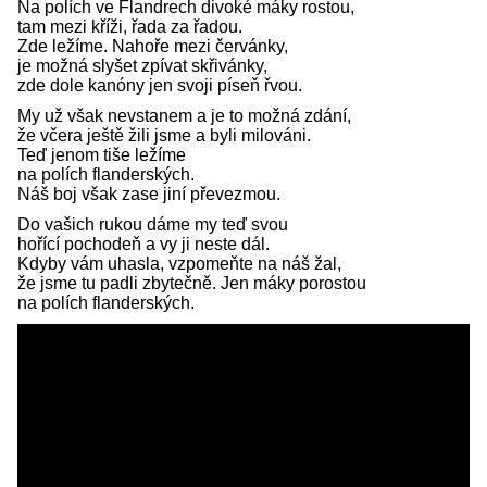
Na polích ve Flandrech divoké máky rostou,
tam mezi kříži, řada za řadou.
Zde ležíme. Nahoře mezi červánky,
je možná slyšet zpívat skřivánky,
zde dole kanóny jen svoji píseň řvou.
My už však nevstanem a je to možná zdání,
že včera ještě žili jsme a byli milováni.
Teď jenom tiše ležíme
na polích flanderských.
Náš boj však zase jiní převezmou.
Do vašich rukou dáme my teď svou
hořící pochodeň a vy ji neste dál.
Kdyby vám uhasla, vzpomeňte na náš žal,
že jsme tu padli zbytečně. Jen máky porostou
na polích flanderských.