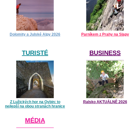
Dolomity a Julské Alpy 2026
Parníkem z Prahy na Slapy
TURISTÉ
BUSINESS
Z Lužických hor na Oybin: to
Ralsko AKTUÁLNĚ 2026
nejlepší na obou stranách hranice
MÉDIA