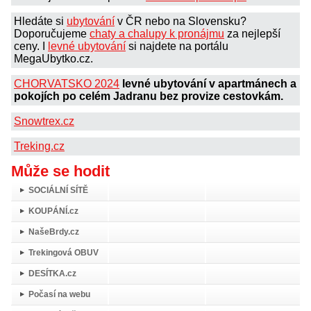
Hledáte si
ubytování
v ČR nebo na Slovensku?
Doporučujeme
chaty a chalupy k pronájmu
za nejlepší
ceny. I
levné ubytování
si najdete na portálu
MegaUbytko.cz.
CHORVATSKO 2024
levné ubytování v apartmánech a
pokojích po celém Jadranu bez provize cestovkám.
Snowtrex.cz
Treking.cz
Může se hodit
SOCIÁLNÍ SÍTĚ
KOUPÁNÍ.cz
NašeBrdy.cz
Trekingová OBUV
DESÍTKA.cz
Počasí na webu