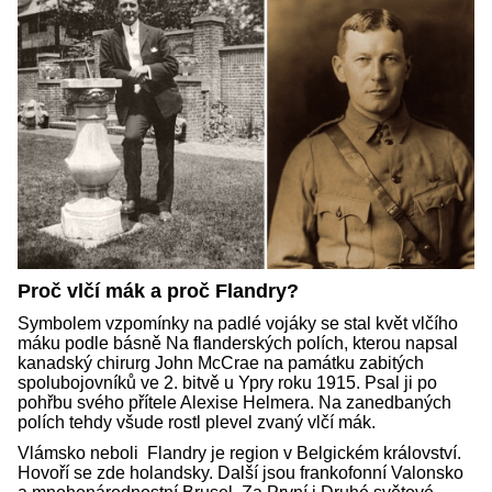
Proč vlčí mák a proč Flandry?
Symbolem vzpomínky na padlé vojáky se stal květ vlčího
máku podle básně Na flanderských polích, kterou napsal
kanadský chirurg John McCrae na památku zabitých
spolubojovníků ve 2. bitvě u Ypry roku 1915. Psal ji po
pohřbu svého přítele Alexise Helmera. Na zanedbaných
polích tehdy všude rostl plevel zvaný vlčí mák.
Vlámsko neboli Flandry je region v Belgickém království.
Hovoří se zde holandsky. Další jsou frankofonní Valonsko