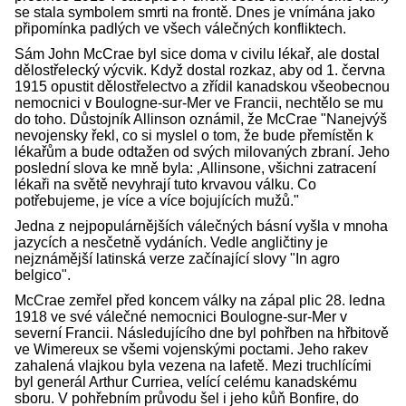
se stala symbolem smrti na frontě. Dnes je vnímána jako
připomínka padlých ve všech válečných konfliktech.
Sám John McCrae byl sice doma v civilu lékař, ale dostal
dělostřelecký výcvik. Když dostal rozkaz, aby od 1. června
1915 opustit dělostřelectvo a zřídil kanadskou všeobecnou
nemocnici v Boulogne-sur-Mer ve Francii, nechtělo se mu
do toho. Důstojník Allinson oznámil, že McCrae "Nanejvýš
nevojensky řekl, co si myslel o tom, že bude přemístěn k
lékařům a bude odtažen od svých milovaných zbraní. Jeho
poslední slova ke mně byla: ‚Allinsone, všichni zatracení
lékaři na světě nevyhrají tuto krvavou válku. Co
potřebujeme, je více a více bojujících mužů."
Jedna z nejpopulárnějších válečných básní vyšla v mnoha
jazycích a nesčetně vydáních. Vedle angličtiny je
nejznámější latinská verze začínající slovy "In agro
belgico".
McCrae zemřel před koncem války na zápal plic 28. ledna
1918 ve své válečné nemocnici Boulogne-sur-Mer v
severní Francii. Následujícího dne byl pohřben na hřbitově
ve Wimereux se všemi vojenskými poctami. Jeho rakev
zahalená vlajkou byla vezena na lafetě. Mezi truchlícími
byl generál Arthur Curriea, velící celému kanadskému
sboru. V pohřebním průvodu šel i jeho kůň Bonfire, do