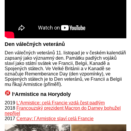
Den válečných veteránů
Den válečných veteránů 11. listopad je v českém kalendáři
zapsaný jako významný den. Památku padlých vojáků
slaví jako státní svátek ve Francii, Belgii, Kanadě a
Spojených státech. Ve Velké Británii a v Kanadě se
označuje Rememberance Day (den vzpomínky), ve
Spojených státech je to Den veteránů, ve Francii a Belgii
mu říkají Armistice (příměří).
l‘Armistice na Horydoly
2019
L‘Armistice: celá Francie vzdá čest padlým
2018
Francouzský prezident Macron do Darney bohužel
nepřijel
2017
Cernay: l´Armistice slaví celá Francie