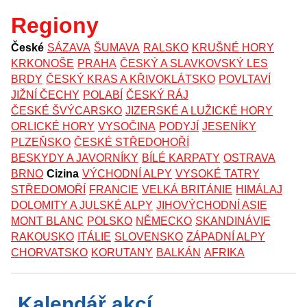
Regiony
České
SÁZAVA
ŠUMAVA
RALSKO
KRUŠNÉ HORY
KRKONOŠE
PRAHA
ČESKÝ A SLAVKOVSKÝ LES
BRDY
ČESKÝ KRAS A KŘIVOKLÁTSKO
POVLTAVÍ
JIŽNÍ ČECHY
POLABÍ
ČESKÝ RÁJ
ČESKÉ ŠVÝCARSKO
JIZERSKÉ A LUŽICKÉ HORY
ORLICKÉ HORY
VYSOČINA
PODYJÍ
JESENÍKY
PLZEŇSKO
ČESKÉ STŘEDOHOŘÍ
BESKYDY A JAVORNÍKY
BÍLÉ KARPATY
OSTRAVA
BRNO
Cizina
VÝCHODNÍ ALPY
VYSOKÉ TATRY
STŘEDOMOŘÍ
FRANCIE
VELKÁ BRITÁNIE
HIMÁLAJ
DOLOMITY A JULSKÉ ALPY
JIHOVÝCHODNÍ ASIE
MONT BLANC
POLSKO
NĚMECKO
SKANDINÁVIE
RAKOUSKO
ITÁLIE
SLOVENSKO
ZÁPADNÍ ALPY
CHORVATSKO
KORUTANY
BALKÁN
AFRIKA
Kalendář akcí