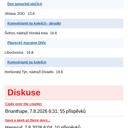
Den tamarínů pinčích
Jihlava, ZOO
15.8.
Komedyjanti na kolejích - divadlo
Švihov, nádraží
Horská kola
16.8.
Plavecký maraton Ohře
Libochovice
16.8.
Komedyjanti na kolejích
Horšovský Týn, nádraží
Divadlo
19.8.
Diskuse
Cialis over the counter
Brianthape, 7.8.2026 6:31, 55 příspěvků
have a peek at these guys...
Henryjaf, 7.8.2026 6:04, 10 příspěvků