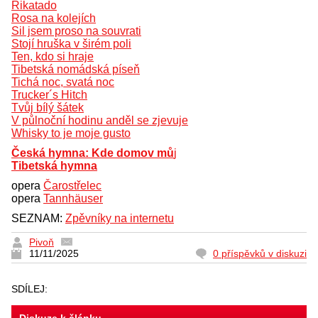
Rikatado
Rosa na kolejích
Sil jsem proso na souvrati
Stojí hruška v širém poli
Ten, kdo si hraje
Tibetská nomádská píseň
Tichá noc, svatá noc
Trucker´s Hitch
Tvůj bílý šátek
V půlnoční hodinu anděl se zjevuje
Whisky to je moje gusto
Česká hymna: Kde domov mů
j
Tibetská hymna
opera
Čarostřelec
opera
Tannhäuser
SEZNAM:
Zpěvníky na internetu
Pivoň
11/11/2025
0 příspěvků v diskuzi
SDÍLEJ: