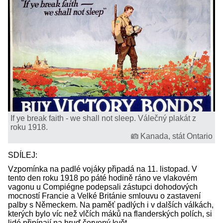
If ye break faith - we shall not sleep. Válečný plakát z
roku 1918.
Kanada, stát Ontario
SDÍLEJ:
Vzpomínka na padlé vojáky připadá na 11. listopad. V
tento den roku 1918 po páté hodině ráno ve vlakovém
vagonu u Compiégne podepsali zástupci dohodových
mocností Francie a Velké Británie smlouvu o zastavení
palby s Německem. Na paměť padlých i v dalších válkách,
kterých bylo víc než vlčích máků na flanderských polích, si
lidé připínají na hruď červený květ.