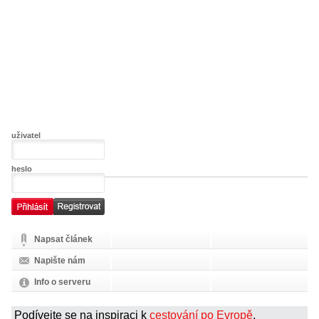
uživatel
heslo
Napsat článek
Napište nám
Info o serveru
Podívejte se na inspiraci k
cestování po Evropě
.