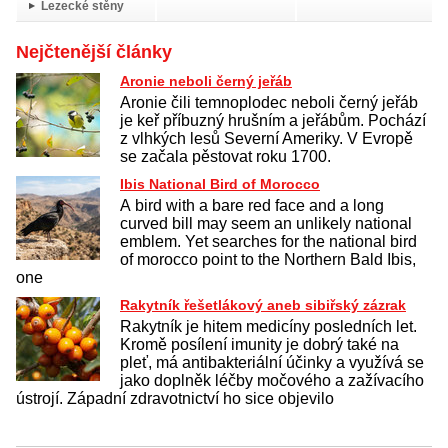
Lezecké stěny
Nejčtenější články
Aronie neboli černý jeřáb
Aronie čili temnoplodec neboli černý jeřáb
je keř příbuzný hrušním a jeřábům. Pochází
z vlhkých lesů Severní Ameriky. V Evropě
se začala pěstovat roku 1700.
Ibis National Bird of Morocco
A bird with a bare red face and a long
curved bill may seem an unlikely national
emblem. Yet searches for the national bird
of morocco point to the Northern Bald Ibis,
one
Rakytník řešetlákový aneb sibiřský zázrak
Rakytník je hitem medicíny posledních let.
Kromě posílení imunity je dobrý také na
pleť, má antibakteriální účinky a využívá se
jako doplněk léčby močového a zažívacího
ústrojí. Západní zdravotnictví ho sice objevilo