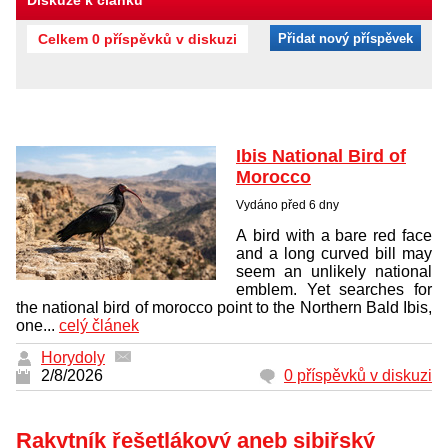
Diskuze k článku
Celkem 0 příspěvků v diskuzi
Přidat nový příspěvek
Ibis National Bird of
Morocco
Vydáno před 6 dny
A bird with a bare red face
and a long curved bill may
seem an unlikely national
emblem. Yet searches for
the national bird of morocco point to the Northern Bald Ibis,
one...
celý článek
Horydoly
2/8/2026
0 příspěvků v diskuzi
Rakytník řešetlákový aneb sibiřský