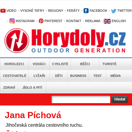
VIDEO
-
VYSOKÉ TATRY
-
REGIONY
-
FERÁTY
-
FACEBOOK
-
TWITTER
-
INSTAGRAM
-
PINTEREST
-
KONTAKT
-
REKLAMA
-
ENGLISH
HOROLEZCI
VODÁCI
CYKLISTÉ
BĚŽCI
TURISTÉ
CESTOVATELÉ
LYŽAŘI
DĚTI
BUSINESS
TEST
MÉDIA
ZDRAVÍ
JÍDLO A PITÍ
Jana Píchová
Jihočeská centrála cestovního ruchu.