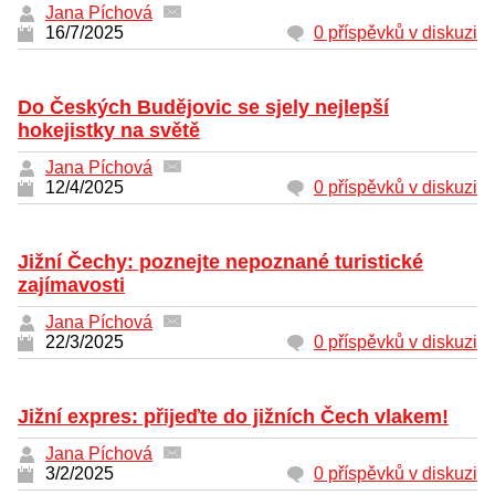
Jana Píchová
16/7/2025
0 příspěvků v diskuzi
Do Českých Budějovic se sjely nejlepší
hokejistky na světě
Jana Píchová
12/4/2025
0 příspěvků v diskuzi
Jižní Čechy: poznejte nepoznané turistické
zajímavosti
Jana Píchová
22/3/2025
0 příspěvků v diskuzi
Jižní expres: přijeďte do jižních Čech vlakem!
Jana Píchová
3/2/2025
0 příspěvků v diskuzi