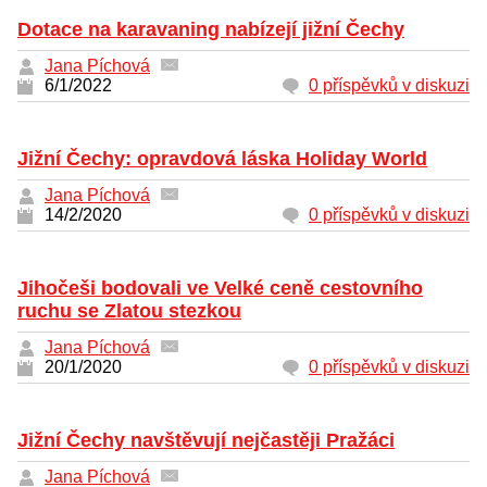
Dotace na karavaning nabízejí jižní Čechy
Jana Píchová
6/1/2022
0 příspěvků v diskuzi
Jižní Čechy: opravdová láska Holiday World
Jana Píchová
14/2/2020
0 příspěvků v diskuzi
Jihočeši bodovali ve Velké ceně cestovního
ruchu se Zlatou stezkou
Jana Píchová
20/1/2020
0 příspěvků v diskuzi
Jižní Čechy navštěvují nejčastěji Pražáci
Jana Píchová