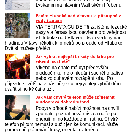
Lyskamm na hlavním Walliském hřebenu.
Feráta Hluboká nad Vltavou je přístupná z
vody i autem
VIA FERRATA GUIDE Tři zajištěné lezecké
trasy via ferrata jsou otevřené pro veřejnost
v Hluboké nad Vltavou. Jsou vedeny nad
hladinou Vltavy několik kilometrů po proudu od Hluboké.
Dvě si můžete přelézt
Jak vybrat nejlepší brikety do krbu pro
víkend na chatě?
Víkend na chatě má být především
o odpočinku, ne o hledání suchého paliva
nebo zdlouhavém roztápění krbu. Po
příjezdu si většina z nás přeje co nejrychleji vyhřát dům,
uvařit si horký čaj a užít
Jak vám chytrý telefon může zpříjemnit
outdoorová dobrodružství
Pobyt v přírodě nabízí možnost na chvíli
zpomalit, poznat nová místa a načerpat
energii mimo každodenní rutinu. Chytrý
telefon přitom nemusí sloužit jen ke komunikaci. Může
pomoci při plánování trasy, orientaci v terénu,