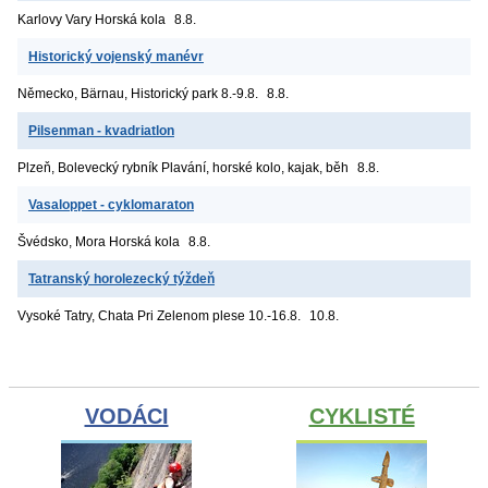
Karlovy Vary
Horská kola
8.8.
Historický vojenský manévr
Německo, Bärnau, Historický park
8.-9.8.
8.8.
Pilsenman - kvadriatlon
Plzeň, Bolevecký rybník
Plavání, horské kolo, kajak, běh
8.8.
Vasaloppet - cyklomaraton
Švédsko, Mora
Horská kola
8.8.
Tatranský horolezecký týždeň
Vysoké Tatry, Chata Pri Zelenom plese
10.-16.8.
10.8.
VODÁCI
CYKLISTÉ