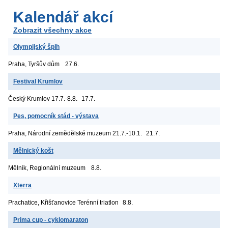
Kalendář akcí
Zobrazit všechny akce
Olympijský šplh
Praha, Tyršův dům
27.6.
Festival Krumlov
Český Krumlov
17.7.-8.8.
17.7.
Pes, pomocník stád - výstava
Praha, Národní zemědělské muzeum
21.7.-10.1.
21.7.
Mělnický košt
Mělník, Regionální muzeum
8.8.
Xterra
Prachatice, Křišťanovice
Terénní triatlon
8.8.
Prima cup - cyklomaraton