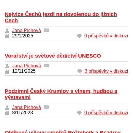
Nejvíce Čechů jezdí na dovolenou do jižních
Čech
Jana Píchová
29/1/2025
0 příspěvků v diskuzi
Vorařství je světové dědictví UNESCO
Jana Píchová
12/11/2025
3 příspěvky v diskuzi
Podzimní Český Krumlov s vínem, hudbou a
výstavami
Jana Píchová
8/11/2023
0 příspěvků v diskuzi
Oblíbené výlovy rybníků Rožmberk a Bezdrev