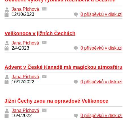
Jana Píchová
12/10/2023
0 příspěvků v diskuzi
Velikonoce v jižních Čechách
Jana Píchová
2/4/2023
0 příspěvků v diskuzi
Advent v České Kanadě má magickou atmosféru
Jana Píchová
16/12/2022
0 příspěvků v diskuzi
Jižní Čechy zvou na opravdové Velikonoce
Jana Píchová
16/4/2022
0 příspěvků v diskuzi