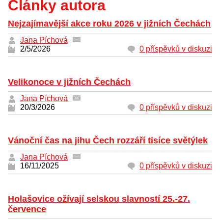
Články autora
Nejzajímavější akce roku 2026 v jižních Čechách
Jana Píchová
2/5/2026
0 příspěvků v diskuzi
Velikonoce v jižních Čechách
Jana Píchová
20/3/2026
0 příspěvků v diskuzi
Vánoční čas na jihu Čech rozzáří tisíce světýlek
Jana Píchová
16/11/2025
0 příspěvků v diskuzi
Holašovice ožívají selskou slavností 25.-27.
července