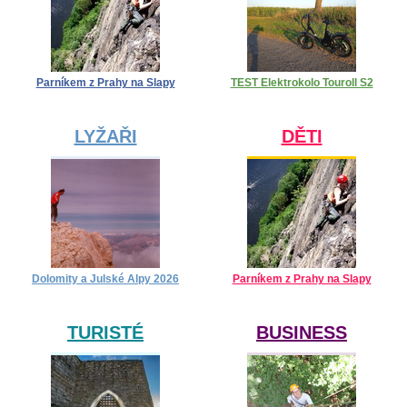
Parníkem z Prahy na Slapy
TEST Elektrokolo Touroll S2
LYŽAŘI
DĚTI
Dolomity a Julské Alpy 2026
Parníkem z Prahy na Slapy
TURISTÉ
BUSINESS