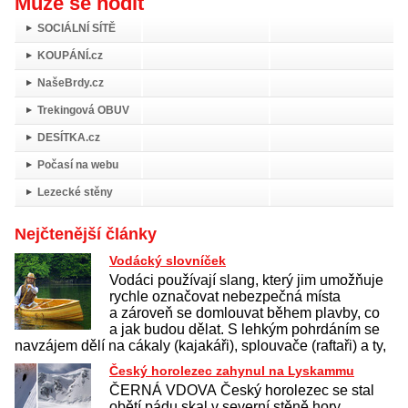
Může se hodit
SOCIÁLNÍ SÍTĚ
KOUPÁNÍ.cz
NašeBrdy.cz
Trekingová OBUV
DESÍTKA.cz
Počasí na webu
Lezecké stěny
Nejčtenější články
Vodácký slovníček
Vodáci používají slang, který jim umožňuje
rychle označovat nebezpečná místa
a zároveň se domlouvat během plavby, co
a jak budou dělat. S lehkým pohrdáním se
navzájem dělí na cákaly (kajakáři), splouvače (raftaři) a ty,
Český horolezec zahynul na Lyskammu
ČERNÁ VDOVA Český horolezec se stal
obětí pádu skal v severní stěně hory