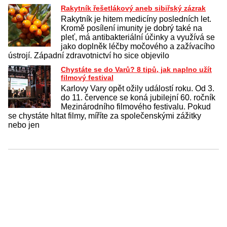
Rakytník řešetlákový aneb sibiřský zázrak
Rakytník je hitem medicíny posledních let.
Kromě posílení imunity je dobrý také na
pleť, má antibakteriální účinky a využívá se
jako doplněk léčby močového a zažívacího
ústrojí. Západní zdravotnictví ho sice objevilo
Chystáte se do Varů? 8 tipů, jak naplno užít
filmový festival
Karlovy Vary opět ožily událostí roku. Od 3.
do 11. července se koná jubilejní 60. ročník
Mezinárodního filmového festivalu. Pokud
se chystáte hltat filmy, míříte za společenskými zážitky
nebo jen