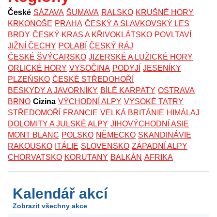
České
SÁZAVA
ŠUMAVA
RALSKO
KRUŠNÉ HORY
KRKONOŠE
PRAHA
ČESKÝ A SLAVKOVSKÝ LES
BRDY
ČESKÝ KRAS A KŘIVOKLÁTSKO
POVLTAVÍ
JIŽNÍ ČECHY
POLABÍ
ČESKÝ RÁJ
ČESKÉ ŠVÝCARSKO
JIZERSKÉ A LUŽICKÉ HORY
ORLICKÉ HORY
VYSOČINA
PODYJÍ
JESENÍKY
PLZEŇSKO
ČESKÉ STŘEDOHOŘÍ
BESKYDY A JAVORNÍKY
BÍLÉ KARPATY
OSTRAVA
BRNO
Cizina
VÝCHODNÍ ALPY
VYSOKÉ TATRY
STŘEDOMOŘÍ
FRANCIE
VELKÁ BRITÁNIE
HIMÁLAJ
DOLOMITY A JULSKÉ ALPY
JIHOVÝCHODNÍ ASIE
MONT BLANC
POLSKO
NĚMECKO
SKANDINÁVIE
RAKOUSKO
ITÁLIE
SLOVENSKO
ZÁPADNÍ ALPY
CHORVATSKO
KORUTANY
BALKÁN
AFRIKA
Kalendář akcí
Zobrazit všechny akce