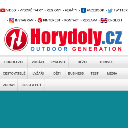
VIDEO
-
VYSOKÉ TATRY
-
REGIONY
-
FERÁTY
-
FACEBOOK
-
TWITTER
-
INSTAGRAM
-
PINTEREST
-
KONTAKT
-
REKLAMA
-
ENGLISH
HOROLEZCI
VODÁCI
CYKLISTÉ
BĚŽCI
TURISTÉ
CESTOVATELÉ
LYŽAŘI
DĚTI
BUSINESS
TEST
MÉDIA
ZDRAVÍ
JÍDLO A PITÍ