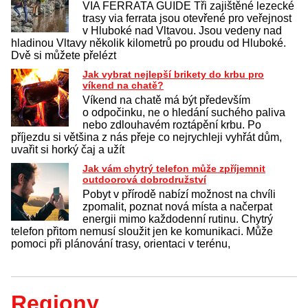
VIA FERRATA GUIDE Tři zajištěné lezecké
trasy via ferrata jsou otevřené pro veřejnost
v Hluboké nad Vltavou. Jsou vedeny nad
hladinou Vltavy několik kilometrů po proudu od Hluboké.
Dvě si můžete přelézt
Jak vybrat nejlepší brikety do krbu pro
víkend na chatě?
Víkend na chatě má být především
o odpočinku, ne o hledání suchého paliva
nebo zdlouhavém roztápění krbu. Po
příjezdu si většina z nás přeje co nejrychleji vyhřát dům,
uvařit si horký čaj a užít
Jak vám chytrý telefon může zpříjemnit
outdoorová dobrodružství
Pobyt v přírodě nabízí možnost na chvíli
zpomalit, poznat nová místa a načerpat
energii mimo každodenní rutinu. Chytrý
telefon přitom nemusí sloužit jen ke komunikaci. Může
pomoci při plánování trasy, orientaci v terénu,
Regiony