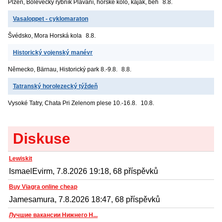
Plzeň, Bolevecký rybník
Plavání, horské kolo, kajak, běh
8.8.
Vasaloppet - cyklomaraton
Švédsko, Mora
Horská kola
8.8.
Historický vojenský manévr
Německo, Bärnau, Historický park
8.-9.8.
8.8.
Tatranský horolezecký týždeň
Vysoké Tatry, Chata Pri Zelenom plese
10.-16.8.
10.8.
Diskuse
Lewiskit
IsmaelEvirm, 7.8.2026 19:18, 68 příspěvků
Buy Viagra online cheap
Jamesamura, 7.8.2026 18:47, 68 příspěvků
Лучшие вакансии Нижнего Н...