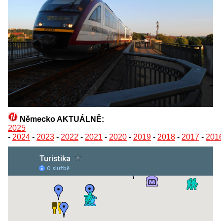
Německo AKTUÁLNĚ:
2025
-
2024
-
2023
-
2022
-
2021
-
2020
-
2019
-
2018
-
2017
-
201