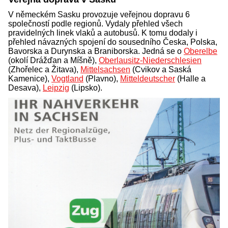
V německém Sasku provozuje veřejnou dopravu 6
společností podle regionů. Vydaly přehled všech
pravidelných linek vlaků a autobusů. K tomu dodaly i
přehled návazných spojení do sousedního Česka, Polska,
Bavorska a Durynska a Braniborska. Jedná se o
Oberelbe
(okolí Drážďan a Míšně),
Oberlausitz-Niederschlesien
(Zhořelec a Žitava),
Mittelsachsen
(Cvikov a Saská
Kamenice),
Vogtland
(Plavno),
Mitteldeutscher
(Halle a
Desava),
Leipzig
(Lipsko).