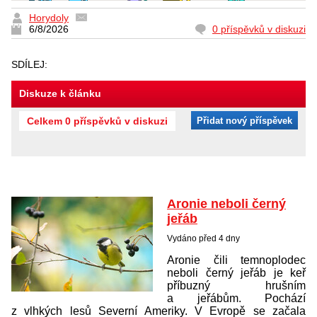
Horydoly
6/8/2026
0 příspěvků v diskuzi
SDÍLEJ:
Diskuze k článku
Celkem 0 příspěvků v diskuzi
Přidat nový příspěvek
Aronie neboli černý
jeřáb
Vydáno před 4 dny
Aronie čili temnoplodec
neboli černý jeřáb je keř
příbuzný hrušním
a jeřábům. Pochází
z vlhkých lesů Severní Ameriky. V Evropě se začala