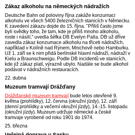
Zákaz alkoholu na německých nádražích
Deutsche Bahn od poloviny října zakáže konzumaci
alkoholu ve všech 5400 železničních stanicích v Německu.
K zavedení zákazu dojde do 15. října. "Příliš často jsme
byli svědky toho, že tam, kde je příliš mnoho alkoholu,
roste i násilí,“ uvedla šéfka DB Evelyn Palla. DB už dříve
zavedla zákaz konzumace alkoholu na třiceti nádražích,
například v Kolíně nad Rýnem, Mnichově nebo Hamburku.
Už 1. září se k nim přidá berlínské hlavní nádraží, nádraží v
Kielu a Braunschweigu. Podle DB incidentů ve stanicích,
kde již zákaz platí, výrazně ubylo. Nadále se bude alkohol
podávat v nádražních restauracích.
22. dubna
Muzeum tramvají Drážďany
Drážďanské muzeum tramvají
bude letos otevřené 9.
května (prohlídky), 12. června (okružní jízdy), 12. září
(denní prohlídky a večerní okružní jízdy), 14.-15. listopadu
(okružní jízdy). Muzeum udržuje německé a české
tramvaje vyrobené od roku 1901 do 1974.
25. března
Veřejná doprava v Sasku