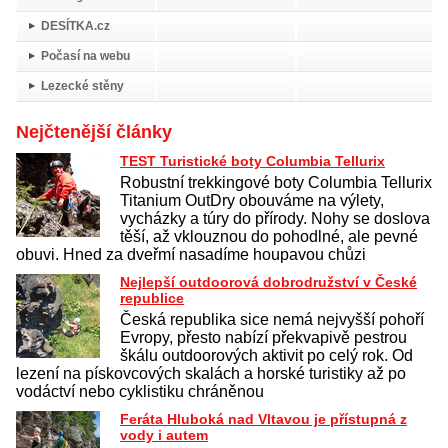
DESÍTKA.cz
Počasí na webu
Lezecké stěny
Nejčtenější články
TEST Turistické boty Columbia Tellurix
Robustní trekkingové boty Columbia Tellurix
Titanium OutDry obouváme na výlety,
vycházky a túry do přírody. Nohy se doslova
těší, až vklouznou do pohodlné, ale pevné
obuvi. Hned za dveřmí nasadíme houpavou chůzi
Nejlepší outdoorová dobrodružství v České
republice
Česká republika sice nemá nejvyšší pohoří
Evropy, přesto nabízí překvapivě pestrou
škálu outdoorových aktivit po celý rok. Od
lezení na pískovcových skalách a horské turistiky až po
vodáctví nebo cyklistiku chráněnou
Feráta Hluboká nad Vltavou je přístupná z
vody i autem