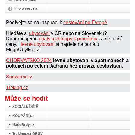
Info o serveru
Podívejte se na inspiraci k
cestování po Evropě
.
Hledáte si
ubytování
v ČR nebo na Slovensku?
Doporučujeme
chaty a chalupy k pronájmu
za nejlepší
ceny. I
levné ubytování
si najdete na portálu
MegaUbytko.cz.
CHORVATSKO 2024
levné ubytování v apartmánech a
pokojích po celém Jadranu bez provize cestovkám.
Snowtrex.cz
Treking.cz
Může se hodit
SOCIÁLNÍ SÍTĚ
KOUPÁNÍ.cz
NašeBrdy.cz
Trekingová OBUV