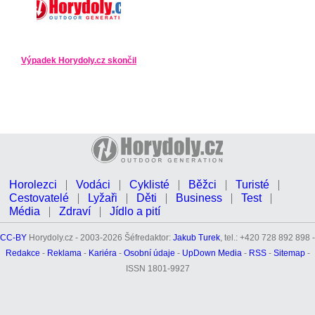
Výpadek Horydoly.cz skončil
Horolezci
Vodáci
Cyklisté
Běžci
Turisté
Cestovatelé
Lyžaři
Děti
Business
Test
Média
Zdraví
Jídlo a pití
CC-BY
Horydoly.cz - 2003-2026 Šéfredaktor:
Jakub Turek
, tel.: +420 728 892 898 -
Redakce
-
Reklama
-
Kariéra
-
Osobní údaje
-
UpDown Media
-
RSS
-
Sitemap
-
ISSN 1801-9927