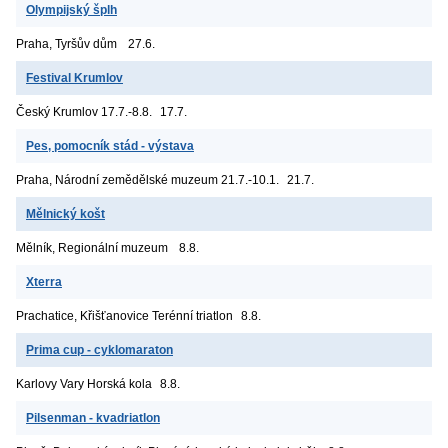
Olympijský šplh
Praha, Tyršův dům
27.6.
Festival Krumlov
Český Krumlov
17.7.-8.8.
17.7.
Pes, pomocník stád - výstava
Praha, Národní zemědělské muzeum
21.7.-10.1.
21.7.
Mělnický košt
Mělník, Regionální muzeum
8.8.
Xterra
Prachatice, Křišťanovice
Terénní triatlon
8.8.
Prima cup - cyklomaraton
Karlovy Vary
Horská kola
8.8.
Pilsenman - kvadriatlon