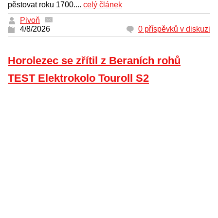
pěstovat roku 1700....
celý článek
Pivoň
4/8/2026
0 příspěvků v diskuzi
Horolezec se zřítil z Beraních rohů
TEST Elektrokolo Touroll S2