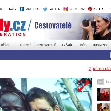
NY
-
FERÁTY
-
FACEBOOK
-
TWITTER
-
INSTAGRAM
-
PINTEREST
BĚŽCI
TURISTÉ
CESTOVATELÉ
LYŽAŘI
DĚTI
BUSINESS
Zpět na čl
fo