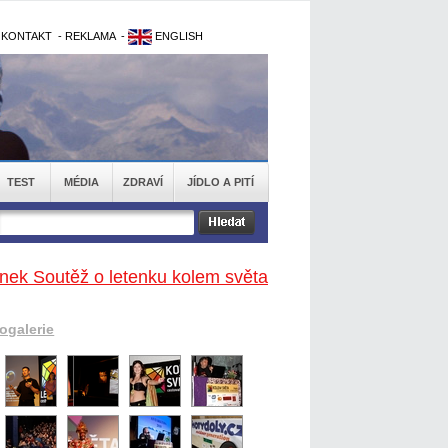
-
KONTAKT
-
REKLAMA
-
ENGLISH
TEST
MÉDIA
ZDRAVÍ
JÍDLO A PITÍ
ánek Soutěž o letenku kolem světa
togalerie