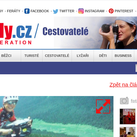
NY
-
FERÁTY
-
FACEBOOK
-
TWITTER
-
INSTAGRAM
-
PINTEREST
BĚŽCI
TURISTÉ
CESTOVATELÉ
LYŽAŘI
DĚTI
BUSINESS
Zpět na čl
fo