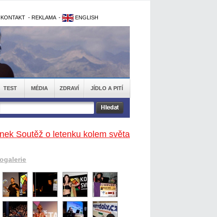
-
KONTAKT
-
REKLAMA
-
ENGLISH
TEST
MÉDIA
ZDRAVÍ
JÍDLO A PITÍ
ánek Soutěž o letenku kolem světa
togalerie