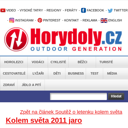
VIDEO
-
VYSOKÉ TATRY
-
REGIONY
-
FERÁTY
-
FACEBOOK
-
TWITTER
-
INSTAGRAM
-
PINTEREST
-
KONTAKT
-
REKLAMA
-
ENGLISH
HOROLEZCI
VODÁCI
CYKLISTÉ
BĚŽCI
TURISTÉ
CESTOVATELÉ
LYŽAŘI
DĚTI
BUSINESS
TEST
MÉDIA
ZDRAVÍ
JÍDLO A PITÍ
Zpět na článek Soutěž o letenku kolem světa
Kolem světa 2011 jaro