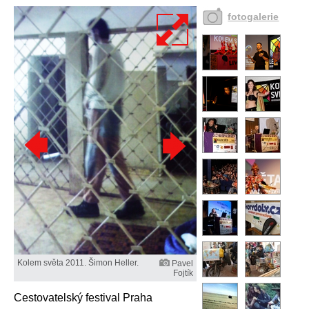
fotogalerie
Kolem světa 2011. Šimon Heller.
Pavel
Fojtík
Cestovatelský festival Praha