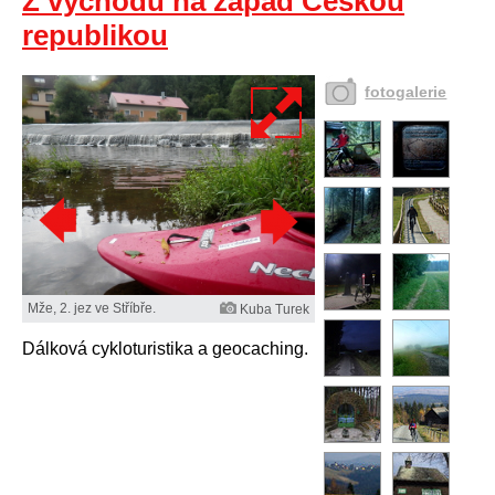
Z východu na západ Českou
republikou
fotogalerie
Mže, 2. jez ve Stříbře.
Kuba Turek
Dálková cykloturistika a geocaching.