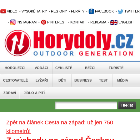
VIDEO
-
VYSOKÉ TATRY
-
REGIONY
-
FERÁTY
-
FACEBOOK
-
TWITTER
-
INSTAGRAM
-
PINTEREST
-
KONTAKT
-
REKLAMA
-
ENGLISH
HOROLEZCI
VODÁCI
CYKLISTÉ
BĚŽCI
TURISTÉ
CESTOVATELÉ
LYŽAŘI
DĚTI
BUSINESS
TEST
MÉDIA
ZDRAVÍ
JÍDLO A PITÍ
Zpět na článek Cesta na západ: už jen 750
kilometrů!